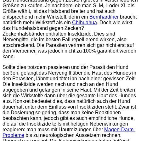
Größen zu kaufen. Je nachdem, ob man S, M, L oder XL als
Größe wählt, ist das Halsband breiter und hat auch
entsprechend mehr Wirkstoff, denn ein
Bernhardiner
braucht
natürlich mehr Wirkstoff als ein
Chihuahua
. Doch wie wirkt
das Hundehalsband gegen Zecken?
Zeckenhalsbänder enthalten Insektizide. Dies sind
Nervengifte, die im besten Fall repellierend wirken, also
abschreckend. Die Parasiten verirren sich gar nicht erst auf
den Vierbeiner, was jedoch nicht zu 100% garantiert werden
kann.
Sollte dies trotzdem passieren und der Parasit den Hund
beißen, gelangt das Nervengift über die Haut des Hundes in
den Parasiten, lähmt und tötet ihn nach einer gewissen Zeit.
Die Insektizide werden nach und nach an den Hund
abgegeben und gelangen in seine Haut. Mit der Zeit breiten
sich die Wirkstoffe dann über die gesamte Haut des Hundes
aus. Konkret bedeutet dies, dass natürlich auch der Hund
dauerhaft unter dem Einfluss von Insektiziden steht. Zwar ist
die Dosierung so gering, dass man keine Reaktionen
beobachten kann, jedoch gibt es auch empfindliche Hunde,
die auf die Insektizide teils mit heftigen Nebenwirkungen
reagieren: man muss mit Hautreizungen über
Magen-Darm-
Probleme
bis zu neurologischen Aussetzern rechnen.
Dennoch sei gesagt: Die Nebenwirkungen treten äußerst