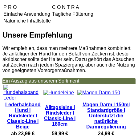
P R O
C O N T R A
Einfache Anwendung
Tägliche Fütterung
Natürliche Inhaltstoffe
Unsere Empfehlung
Wir empfehlen, dass man mehrere Maßnahmen kombiniert.
Je anfälliger der Hund für den Befall von Zecken ist, desto
akribischer sollte der Halter sein. Dazu gehört das Absuchen
auf Zecken nach jedem Spaziergang, aber auch die Nutzung
von geeigneten Vorsorgemaßnahmen.
Ein Auszug aus unserem Sortiment
Lederhalsband
Magen Darm I 150ml
Alltagsleine I
Hund I
Standardgröße I
Rindsleder I
Rindsleder I
Unterstützt die
Classic-Line I
Classic-Line I
natürliche
180cm
Beige
Darmregulierung
ab 23,99 €
59,99 €
24,99 €