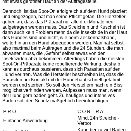
mit etwas geröteter Haut an der Auftragestelle.
Dennoch: Ist das Spot-On erfolgreich auf dem Hund platziert
und eingezogen, hat man seine Pflicht getan. Die Hersteller
geben an, dass das Präparat nur alle drei Monate neu
aufgetragen werden muss. Das Streicheln und Kuscheln ist
dann auch kein Problem mehr, da die Insektizide in der Haut
des Hundes sind und nicht, wie beim Zeckenhalsband,
weiterhin an den Hund abgegeben werden. Man hat selbst
also maximal beim Auftragen und die 24 Stunden, die man
abwarten muss, die „Gefahr“ selbst etwas von den
Insektiziden abzubekommen. Allerdings haben die meisten
Spot-On-Präparate keine repellierende Wirkung, deshalb
kann es durchaus passieren, dass sich Parasiten auf den
Hund verirren. Was die Hersteller beschreiben ist, dass die
Parasiten bei Kontakt mit der Hundehaut schnell gelähmt
werden und sterben. So soll den Herstellern nach ein Biss
möglichst verhindert werden. Aufpassen muss man, wenn
der Hund gern baden geht. Zu häufiges und intensives
Baden soll den Schutz maßgeblich beeinträchtigen.
P R O
C O N T R A
Mind. 24h Streichel-
Einfache Anwendung
Verbot
Kann bei zu viel Baden