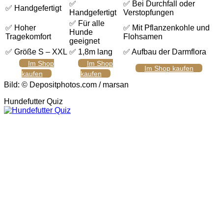
✅
✅ Bei Durchfall oder
✅ Handgefertigt
Handgefertigt
Verstopfungen
✅ Für alle
✅ Hoher
✅ Mit Pflanzenkohle und
Hunde
Tragekomfort
Flohsamen
geeignet
✅ Größe S – XXL
✅ 1,8m lang
✅ Aufbau der Darmflora
Im Shop
Im Shop
Im Shop kaufen
kaufen
kaufen
Bild: © Depositphotos.com / marsan
Hundefutter Quiz