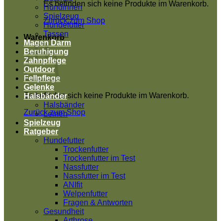
Es befinden sich keine Produkte im Warenkorb.
Hündinnen
Spielzeug
Zurück zum Shop
Hundefutter
Tassen
Warenkorb
Magen Darm
Beruhigung
Zahnpflege
Outdoor
Fellpflege
Gelenke
Es befinden sich keine Produkte im Warenkorb.
Halsbänder
Halsbänder
Zurück zum Shop
Leinen
Spielzeug
Ratgeber
Hundefutter
Trockenfutter
Trockenfutter im Test
Nassfutter
Nassfutter im Test
ANIfit
Welpenfutter
Fragen & Antworten
Gesundheit
Arthrose