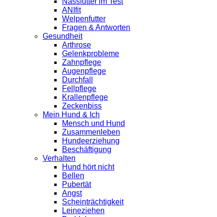
Nassfutter im Test
ANIfit
Welpenfutter
Fragen & Antworten
Gesundheit
Arthrose
Gelenkprobleme
Zahnpflege
Augenpflege
Durchfall
Fellpflege
Krallenpflege
Zeckenbiss
Mein Hund & Ich
Mensch und Hund
Zusammenleben
Hundeerziehung
Beschäftigung
Verhalten
Hund hört nicht
Bellen
Pubertät
Angst
Scheinträchtigkeit
Leineziehen