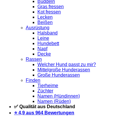
Buddeln
Gras fressen
Kot fressen
Lecken
Beißen
Ausrüstung
Halsband
Leine
Hundebett
Napf
Decke
Rassen
Welcher Hund passt zu mir?
Mittelgroße Hunderassen
Große Hunderassen
Finden
Tierheime
Züchter
Namen (Hündinnen)
Namen (Rüden)
✅ Qualität aus Deutschland
⭐️ 4,9 aus 964 Bewertungen
Warteliste
Wir informieren dich per Email, sobald der Artikel
wieder vorrätig ist. Trage dich dazu einfach unten mit deiner