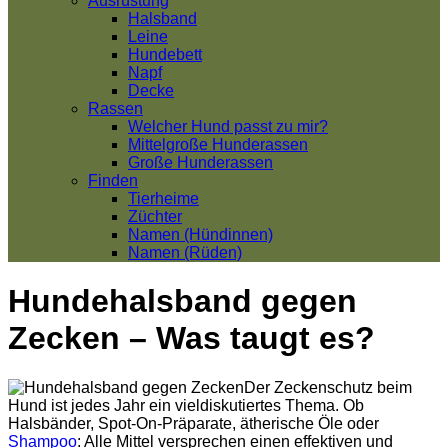
Ausrüstung
Halsband
Leine
Hundebett
Napf
Decke
Rassen
Welcher Hund passt zu mir?
Mittelgroße Hunderassen
Große Hunderassen
Finden
Tierheime
Züchter
Namen (Hündinnen)
Namen (Rüden)
Hundehalsband gegen
Zecken – Was taugt es?
Der Zeckenschutz beim
Hund ist jedes Jahr ein vieldiskutiertes Thema. Ob
Halsbänder, Spot-On-Präparate, ätherische Öle oder
Shampoo
: Alle Mittel versprechen einen effektiven und