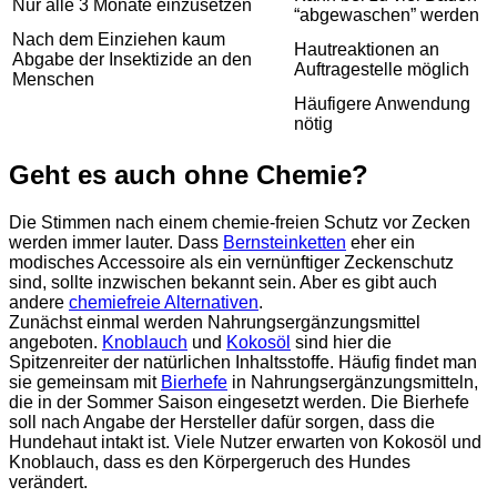
Nur alle 3 Monate einzusetzen
“abgewaschen” werden
Nach dem Einziehen kaum
Hautreaktionen an
Abgabe der Insektizide an den
Auftragestelle möglich
Menschen
Häufigere Anwendung
nötig
Geht es auch ohne Chemie?
Die Stimmen nach einem chemie-freien Schutz vor Zecken
werden immer lauter. Dass
Bernsteinketten
eher ein
modisches Accessoire als ein vernünftiger Zeckenschutz
sind, sollte inzwischen bekannt sein. Aber es gibt auch
andere
chemiefreie Alternativen
.
Zunächst einmal werden Nahrungsergänzungsmittel
angeboten.
Knoblauch
und
Kokosöl
sind hier die
Spitzenreiter der natürlichen Inhaltsstoffe. Häufig findet man
sie gemeinsam mit
Bierhefe
in Nahrungsergänzungsmitteln,
die in der Sommer Saison eingesetzt werden. Die Bierhefe
soll nach Angabe der Hersteller dafür sorgen, dass die
Hundehaut intakt ist. Viele Nutzer erwarten von Kokosöl und
Knoblauch, dass es den Körpergeruch des Hundes
verändert.