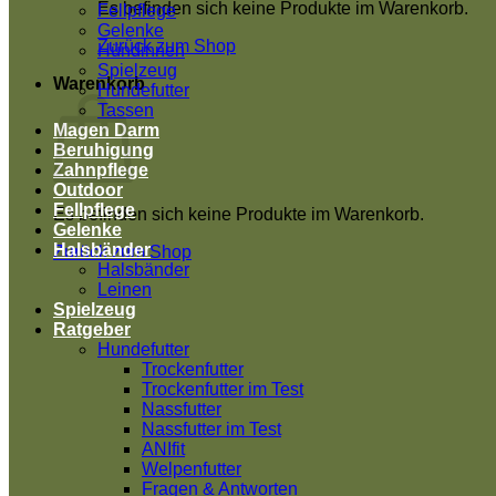
Es befinden sich keine Produkte im Warenkorb.
Fellpflege
Gelenke
Zurück zum Shop
Hündinnen
Spielzeug
Warenkorb
Hundefutter
Tassen
Magen Darm
Beruhigung
Zahnpflege
Outdoor
Fellpflege
Es befinden sich keine Produkte im Warenkorb.
Gelenke
Halsbänder
Zurück zum Shop
Halsbänder
Leinen
Spielzeug
Ratgeber
Hundefutter
Trockenfutter
Trockenfutter im Test
Nassfutter
Nassfutter im Test
ANIfit
Welpenfutter
Fragen & Antworten