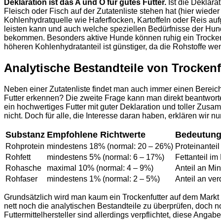
Deklaration ist das A und O für gutes Futter.
Ist die Deklara
Fleisch oder Fisch auf der Zutatenliste stehen hat (hier wied
Kohlenhydratquelle wie Haferflocken, Kartoffeln oder Reis aufg
leisten kann und auch welche speziellen Bedürfnisse der Hund
bekommen. Besonders aktive Hunde können ruhig ein Trockenfu
höheren Kohlenhydratanteil ist günstiger, da die Rohstoffe weni
Analytische Bestandteile von Trockenf
Neben einer Zutatenliste findet man auch immer einen Berei
Futter erkennen? Die zweite Frage kann man direkt beantwor
ein hochwertiges Futter mit guter Deklaration und toller Z
nicht. Doch für alle, die Interesse daran haben, erklären wir n
Substanz
Empfohlene Richtwerte
Bedeutun
Rohprotein
mindestens 18% (normal: 20 – 26%)
Proteinanteil
Rohfett
mindestens 5% (normal: 6 – 17%)
Fettanteil im 
Rohasche
maximal 10% (normal: 4 – 9%)
Anteil an Min
Rohfaser
mindestens 1% (normal: 2 – 5%)
Anteil an ver
Grundsätzlich wird man kaum ein Trockenfutter auf dem Markt 
nett noch die analytischen Bestandteile zu überprüfen, doch 
Futtermittelhersteller sind allerdings verpflichtet, diese Anga