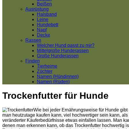
Beißen
Ausrüstung
Halsband
Leine
Hundebett
Napf
Decke
Rassen
Welcher Hund passt zu mir?
Mittelgroße Hunderassen
Große Hunderassen
Finden
Tierheime
Züchter
Namen (Hündinnen)
Namen (Rüden)
Trockenfutter für Hunde
Wie bei jeder Ernährungsweise für Hunde gibt 
man heutzutage kaufen kann, viel hochwertiger sein kann, als 
veränderter Käuferbedürfnisse etwas einfallen lassen. Man ka
denen man erkennen kann, ob das Trockenfutter hochwertig is