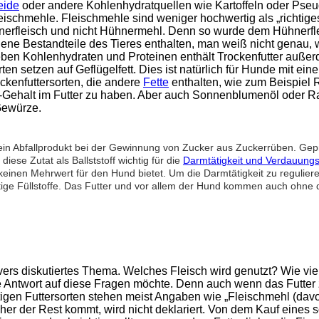
eide
oder andere Kohlenhydratquellen wie Kartoffeln oder Pse
leischmehle. Fleischmehle sind weniger hochwertig als „richtig
 Hühnerfleisch und nicht Hühnermehl. Denn so wurde dem Hühner
ne Bestandteile des Tieres enthalten, man weiß nicht genau, 
. Neben Kohlenhydraten und Proteinen enthält Trockenfutter auße
ten setzen auf Geflügelfett. Dies ist natürlich für Hunde mit ei
ockenfuttersorten, die andere
Fette
enthalten, wie zum Beispiel R
Gehalt im Futter zu haben. Aber auch Sonnenblumenöl oder Raps
Gewürze.
t ein Abfallprodukt bei der Gewinnung von Zucker aus Zuckerrüben. Gepre
ese Zutat als Ballststoff wichtig für die
Darmtätigkeit und Verdauungs
keinen Mehrwert für den Hund bietet. Um die Darmtätigkeit zu reguliere
ge Füllstoffe. Das Futter und vor allem der Hund kommen auch ohne d
overs diskutiertes Thema. Welches Fleisch wird genutzt? Wie viel
ntwort auf diese Fragen möchte. Denn auch wenn das Futter zum 
igen Futtersorten stehen meist Angaben wie „Fleischmehl (davo
er der Rest kommt, wird nicht deklariert. Von dem Kauf eines so