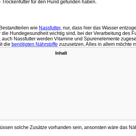
le Trockenfutter für den Hund gefunden haben.
 Bestandteilen wie
Nassfutter
, nur, dass hier das Wasser entzo
r die Hundegesundheit wichtig sind, bei der Verarbeitung des F
lein, auch Nassfutter werden Vitamine und Spurenelemente zuge
t die
benötigten Nährstoffe
zuzusetzen. Alles in allem möchte 
Inhalt
 müssen solche Zusätze vorhanden sein, ansonsten wäre das Nähr