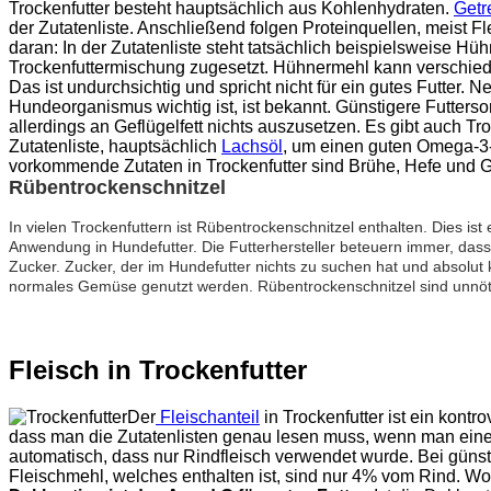
Trockenfutter besteht hauptsächlich aus Kohlenhydraten.
Getr
der Zutatenliste. Anschließend folgen Proteinquellen, meist F
daran: In der Zutatenliste steht tatsächlich beispielsweise
Trockenfuttermischung zugesetzt. Hühnermehl kann verschiede
Das ist undurchsichtig und spricht nicht für ein gutes Futter
Hundeorganismus wichtig ist, ist bekannt. Günstigere Futtersor
allerdings an Geflügelfett nichts auszusetzen. Es gibt auch Tr
Zutatenliste, hauptsächlich
Lachsöl
, um einen guten Omega-3-
vorkommende Zutaten in Trockenfutter sind Brühe, Hefe und 
Rübentrockenschnitzel
In vielen Trockenfuttern ist Rübentrockenschnitzel enthalten. Dies is
Anwendung in Hundefutter. Die Futterhersteller beteuern immer, dass di
Zucker. Zucker, der im Hundefutter nichts zu suchen hat und absolut 
normales Gemüse genutzt werden. Rübentrockenschnitzel sind unnöti
Fleisch in Trockenfutter
Der
Fleischanteil
in Trockenfutter ist ein kontr
dass man die Zutatenlisten genau lesen muss, wenn man eine A
automatisch, dass nur Rindfleisch verwendet wurde. Bei günst
Fleischmehl, welches enthalten ist, sind nur 4% vom Rind. Woh