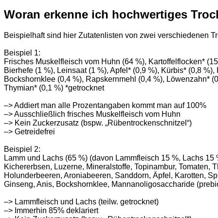
Woran erkenne ich hochwertiges Troc
Beispielhaft sind hier Zutatenlisten von zwei verschiedenen T
Beispiel 1:
Frisches Muskelfleisch vom Huhn (64 %), Kartoffelflocken* (15 %
Bierhefe (1 %), Leinsaat (1 %), Apfel* (0,9 %), Kürbis* (0,8 %)
Bockshornklee (0,4 %), Rapskernmehl (0,4 %), Löwenzahn* (0,3
Thymian* (0,1 %) *getrocknet
–> Addiert man alle Prozentangaben kommt man auf 100%
–> Ausschließlich frisches Muskelfleisch vom Huhn
–> Kein Zuckerzusatz (bspw. „Rübentrockenschnitzel“)
–> Getreidefrei
Beispiel 2:
Lamm und Lachs (65 %) (davon Lammfleisch 15 %, Lachs 15 %,
Kichererbsen, Luzerne, Mineralstoffe, Topinambur, Tomaten, 
Holunderbeeren, Aroniabeeren, Sanddorn, Äpfel, Karotten, Sp
Ginseng, Anis, Bockshornklee, Mannanoligosaccharide (prebio
–> Lammfleisch und Lachs (teilw. getrocknet)
–> Immerhin 85% deklariert