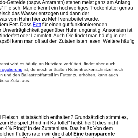
udo-Getreide (bspw. Amaranth) stehen meist ganz am Anfang
es“ Fleisch. Man erkennt ein hochwertiges Trockenfutter genau
fleisch das Wasser entzogen und dann der
was vom Huhn hier zu Mehl verarbeitet wurde.
rdem Fett. Dass
Fett
für einen gut funktionierenden
ner Unverträglichkeit gegenüber Huhn ungünstig. Ansonsten ist
inderfett oder Lammfett. Auch Öle findet man häufig in der
öl kann man oft auf den Zutatenlisten lesen. Weitere häufig
sst wird es häufig an Nutztiere verfüttert, findet aber auch
regulierung
ist, dennoch enthalten Rübentrockenschnitzel noch
n und den Ballaststoffanteil im Futter zu erhöhen, kann auch
iese Zutat aus.
 Fleisch ist tatsächlich enthalten? Grundsätzlich stimmt es,
Beispiel „Rind mit Kartoffel“ heißt, heißt dies nicht
n 4% Rind)“ in der Zutatenliste. Das heißt: Von dem
lchen Futters raten wir direkt ab!
Eine transparente