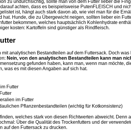
tion zu undurchsichtig, sollte man von dem Futter lieber die Fin
er darauf achten, dass es beispielsweise PutenFLEISCH und nich
elistet ist, hängt auch stark davon ab, wie viel man für die Ern
 hat. Hunde, die zu Übergewicht neigen, sollten lieber ein Futt
tter bekommen, welches hauptsächlich Kohlenhydrate enthält, d
ger kosten: Kartoffeln sind günstiger als Rindfleisch.
utter
ch mit analytischen Bestandteilen auf dem Futtersack. Doch w
ten:
Nein, von den analytischen Bestandteilen kann man nicht
usammensetzung gefunden haben, kann man, wenn man möchte, di
un, was es mit diesen Angaben auf sich hat.
g
 im Futter
Futter
eralien im Futter
daulichen Pflanzenbestandteilen (wichtig für Kotkonsistenz)
finden, welches stark von diesen Richtwerten abweicht. Denn a
nochmal: Über die Qualität des Trockenfutters und der verwendet
ben auf den Futtersack zu drucken.