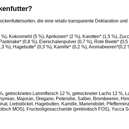
kenfutter?
rockenfuttersorten, die eine relativ transparente Deklaration 
), Kokosmehl (5 %), Aprikosen* (2 %), Karotten* (1,5 %), Zucchin
, Pastinake* (0,8 %), Eierschalenpulver (0,7 %), Rote Beete* (0,5
 %), Hagebutte* (0,3 %), Kamille* (0,2 %), Aroniabeeren*(0,2 %
 getrocknetes Lammfleisch 12 %, getrockneter Lachs 12 %, Lam
Thymian, Majoran, Oregano, Petersilie, Salbei, Brombeeren, H
inat, Liebstöckel, Hagebutten, Kamille, Mariendistel, Pfeffer
tisch MOS), Fructooligosaccharide (prebiotisch FOS), Yucca Sc