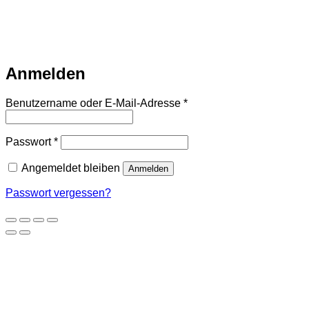
Warteliste
Wir informieren dich per Email, sobald der Artikel
wieder vorrätig ist. Trage dich dazu einfach unten mit deiner
Email-Adresse ein.
Email
Auf Warteliste setzen
Anmelden
Erforderlich
Benutzername oder E-Mail-Adresse
*
Erforderlich
Passwort
*
Angemeldet bleiben
Anmelden
Passwort vergessen?