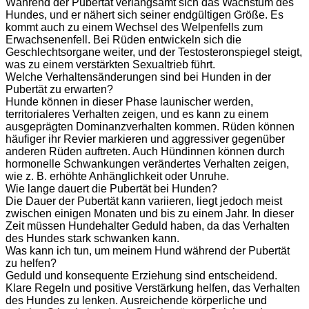
Während der Pubertät verlangsamt sich das Wachstum des
Hundes, und er nähert sich seiner endgültigen Größe. Es
kommt auch zu einem Wechsel des Welpenfells zum
Erwachsenenfell. Bei Rüden entwickeln sich die
Geschlechtsorgane weiter, und der Testosteronspiegel steigt,
was zu einem verstärkten Sexualtrieb führt.
Welche Verhaltensänderungen sind bei Hunden in der
Pubertät zu erwarten?
Hunde können in dieser Phase launischer werden,
territorialeres Verhalten zeigen, und es kann zu einem
ausgeprägten Dominanzverhalten kommen. Rüden können
häufiger ihr Revier markieren und aggressiver gegenüber
anderen Rüden auftreten. Auch Hündinnen können durch
hormonelle Schwankungen verändertes Verhalten zeigen,
wie z. B. erhöhte Anhänglichkeit oder Unruhe.
Wie lange dauert die Pubertät bei Hunden?
Die Dauer der Pubertät kann variieren, liegt jedoch meist
zwischen einigen Monaten und bis zu einem Jahr. In dieser
Zeit müssen Hundehalter Geduld haben, da das Verhalten
des Hundes stark schwanken kann.
Was kann ich tun, um meinem Hund während der Pubertät
zu helfen?
Geduld und konsequente Erziehung sind entscheidend.
Klare Regeln und positive Verstärkung helfen, das Verhalten
des Hundes zu lenken. Ausreichende körperliche und