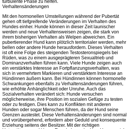
turbulente Phase zu helfen.
Verhaltensänderungen
Mit den hormonellen Umstellungen während der Pubertät
gehen oft tiefgreifende Veränderungen im Verhalten des
Hundes einher. Hunde können in dieser Zeit launischer
werden und neue Verhaltensweisen zeigen, die stark von
ihrem bisherigen Verhalten als Welpen abweichen. Ein
pubertierender Hund kann plötzlich territorialer werden, mehr
bellen oder andere Hunde herausfordern. Dieses Verhalten
ist oft eine Folge des steigenden Testosteronspiegels bei
Rüden, was zu einem ausgeprägteren Sexualtrieb und
Dominanzverhalten führen kann. Viele Hunde zeigen auch
ein verstärktes Interesse an Fortpflanzungsverhalten, was
sich in vermehrtem Markieren und verstärktem Interesse an
Hündinnen äußern kann. Bei Hündinnen können hormonelle
Schwankungen ebenfalls zu Verhaltensänderungen führen,
wie erhöhte Anhänglichkeit oder Unruhe. Auch das
Sozialverhalten verändert sich: Hunde versuchen
möglicherweise, ihre Position im sozialen Gefüge zu testen
oder zu festigen. Dies kann zu Konflikten mit anderen
Hunden oder sogar Menschen führen, da der Hund seine
Grenzen austestet. Diese Verhaltensänderungen sind normal
und vorübergehend, erfordern aber Geduld und konsequente
Erziehung seitens der Besitzer. Mit der richtigen