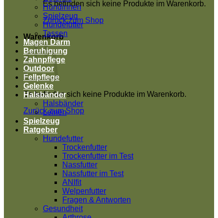
Es befinden sich keine Produkte im Warenkorb.
Hündinnen
Spielzeug
Zurück zum Shop
Hundefutter
Tassen
Warenkorb
Magen Darm
Beruhigung
Zahnpflege
Outdoor
Fellpflege
Gelenke
Es befinden sich keine Produkte im Warenkorb.
Halsbänder
Halsbänder
Zurück zum Shop
Leinen
Spielzeug
Ratgeber
Hundefutter
Trockenfutter
Trockenfutter im Test
Nassfutter
Nassfutter im Test
ANIfit
Welpenfutter
Fragen & Antworten
Gesundheit
Arthrose