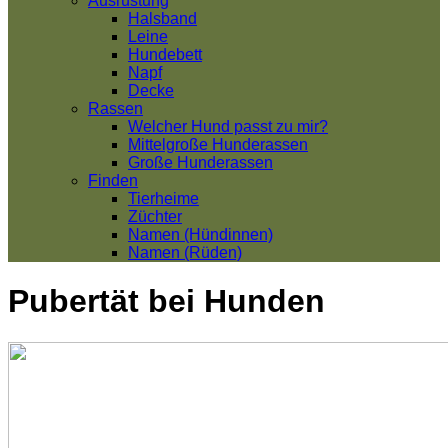
Ausrüstung
Halsband
Leine
Hundebett
Napf
Decke
Rassen
Welcher Hund passt zu mir?
Mittelgroße Hunderassen
Große Hunderassen
Finden
Tierheime
Züchter
Namen (Hündinnen)
Namen (Rüden)
Pubertät bei Hunden