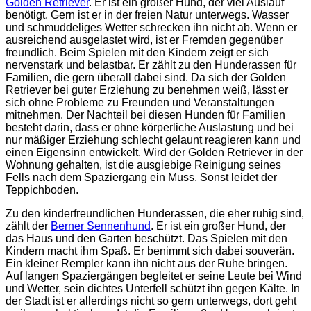
Golden Retriever
. Er ist ein großer Hund, der viel Auslauf
benötigt. Gern ist er in der freien Natur unterwegs. Wasser
und schmuddeliges Wetter schrecken ihn nicht ab. Wenn er
ausreichend ausgelastet wird, ist er Fremden gegenüber
freundlich. Beim Spielen mit den Kindern zeigt er sich
nervenstark und belastbar. Er zählt zu den Hunderassen für
Familien, die gern überall dabei sind. Da sich der Golden
Retriever bei guter Erziehung zu benehmen weiß, lässt er
sich ohne Probleme zu Freunden und Veranstaltungen
mitnehmen. Der Nachteil bei diesen Hunden für Familien
besteht darin, dass er ohne körperliche Auslastung und bei
nur mäßiger Erziehung schlecht gelaunt reagieren kann und
einen Eigensinn entwickelt. Wird der Golden Retriever in der
Wohnung gehalten, ist die ausgiebige Reinigung seines
Fells nach dem Spaziergang ein Muss. Sonst leidet der
Teppichboden.
Zu den kinderfreundlichen Hunderassen, die eher ruhig sind,
zählt der
Berner Sennenhund
. Er ist ein großer Hund, der
das Haus und den Garten beschützt. Das Spielen mit den
Kindern macht ihm Spaß. Er benimmt sich dabei souverän.
Ein kleiner Rempler kann ihn nicht aus der Ruhe bringen.
Auf langen Spaziergängen begleitet er seine Leute bei Wind
und Wetter, sein dichtes Unterfell schützt ihn gegen Kälte. In
der Stadt ist er allerdings nicht so gern unterwegs, dort geht