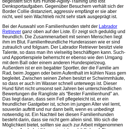
begeistert sich fürs Hunde-Agility-Training und löst
Denksportaufgaben. Gegenüber Besuchern verhält sich der
Border Collie distanziert, aggressiv empfängt er sie aber
nicht, weil sein Wachtrieb nicht sehr stark ausgeprägt ist.
Bei der Auswahl von Familienhunden steht der
Labrador
Retriever
ganz oben auf der Liste. Er zeigt sich geduldig und
freundlich. Die Zusammenarbeit mit seinen Menschen liegt
ihm im Blut. Familienfreundliche Hunderassen wie er sind
zutraulich und folgsam. Der Labrador Retriever besitzt viele
Talente, so dass man ihn vielseitig beschäftigen kann. Such-
und Apportierspiele beherrscht er ebenso wie den Umgang
mit dem Ball oder einem anderen Hundespielzeug.
Außerdem ist er ein begabter Sportler, der die Familie am
Rad, beim Joggen oder beim Aufenthalt im kühlen Nass gern
begleitet. Zwischen seinen Zehen besitzt er Schwimmhäute,
so dass er auch im Wasser schnell unterwegs ist. Dieser
Hund führt nicht umsonst seit Jahren bei unterschiedlichen
Bewertungen die Rangliste als “Bester Familienhund” an.
Das liegt daran, dass sein Fell pflegeleicht ist, er ein
freundlicher Gastgeber ist, schon im jungen Alter viel lernt,
souverän auftritt und nur dann bellt, wenn es unbedingt
notwendig ist. Ein Nachteil bei diesen Familienhunden
besteht darin, dass sie nicht gern allein sind. Wo sich die
Möglichkeit bietet, sollten sie auch zur Arbeit mitgenommen