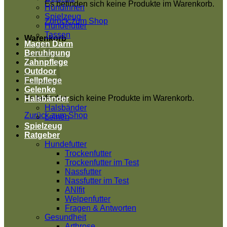
Es befinden sich keine Produkte im Warenkorb.
Hündinnen
Spielzeug
Zurück zum Shop
Hundefutter
Tassen
Warenkorb
Magen Darm
Beruhigung
Zahnpflege
Outdoor
Fellpflege
Gelenke
Es befinden sich keine Produkte im Warenkorb.
Halsbänder
Halsbänder
Zurück zum Shop
Leinen
Spielzeug
Ratgeber
Hundefutter
Trockenfutter
Trockenfutter im Test
Nassfutter
Nassfutter im Test
ANIfit
Welpenfutter
Fragen & Antworten
Gesundheit
Arthrose