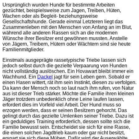
Ursprünglich wurden Hunde für bestimmte Arbeiten
gezüchtet, beispielsweise zum Jagen, Treiben, Hüten,
Wachen oder als Begleit- beziehungsweise
Gesellschaftshunde. Gerade einmal Letzteren liegt das
Zusammenleben mit den Menschen von Anfang an im Blut,
während alle anderen Rassen sich an die modernen
Wünsche ihrer Besitzer erst gewöhnen mussten. Anstelle
von Jägern, Treibern, Hütern oder Wächtern sind sie heute
Familienmitglieder.
Einstmals ausgeprägte rassetypische Triebe lassen sich
jedoch selbst durch die gezielte Verpaarung von Hunden
nicht vollständig auslöschen. Ein Hovawart bleibt immer ein
Wachhund. Ein
Dackel
jagt für sein Leben gern. Sobald er
einen Hasen wittert, rät ihm sein Instinkt, diesen zu verfolgen.
Da kann der Mensch noch so laut nach ihm rufen, von Natur
aus ist dieser Trieb stärker. Möchte die Familie ihren kleinen
Jäger trotzdem unbedenklich ohne Leine laufen lassen,
erfordert dies im Vorfeld viel Arbeit. Der Hund muss so
erzogen werden, dass er seinen Besitzern gehorcht. Das
gelingt durch das gezielte Umlenken seiner Triebe. Dazu ist
ein geduldiges Training erforderlich, dessen sollte sich die
Familie bewusst sein. Entscheidet sie sich für eine Rasse,
die einen solchen Jagdtrieb kaum oder gar nicht besitzt,
erspart sie sich diese Mühen. Dafür wird der Auserwählte