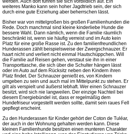
werden. Auch dort führen sie sich vorbildlich auf. Ein
weiteres Manko kann sein hoher Jagdtrieb sein, der sich
durch eine gute Erziehung aber beherrschen lässt.
Bisher war von mittelgroßen bis großen Familienhunden die
Rede. Doch manchmal sind kleine kinderliebe Hunde die
bessere Wahl. Dann nämlich, wenn die Familie räumlich
beschränkt ist, wenn sie häufig verreist und im Auto kein
Platz für eine große Rasse ist. Zu den familienfreundlichen
Hunderassen zählt beispielsweise der Zwergschnauzer. Er
haart nicht und verliert nicht einmal Hautschüppchen. Will
die Familie auf Reisen gehen, verstaut sie ihn in einer
Transporttasche, die sich über die Schulter hängen lässt
oder im Auto auf dem Rücksitz neben den Kindern ihren
Platz findet. Der Schnauzer genießt es, von Kindern
umgeben zu sein und auch mal im Mittelpunkt zu stehen. Er
gilt als verspielt und äußerst lebhaft. Wer einen Schnauzer
besitzt, wird sich nie langweilen. Der einzige Nachteil bei
diesem Energiebündel ist, dass er regelmäßig dem
Hundefriseur vorgestellt werden sollte, damit sein raues Fell
gepflegt erscheint.
Zu den Hunderassen für Kinder gehört der Coton de Tuléar,
der auch in der Wohnung gehalten werden kann. Diese
kleinen Familienhunde besitzen einen munteren Charakter