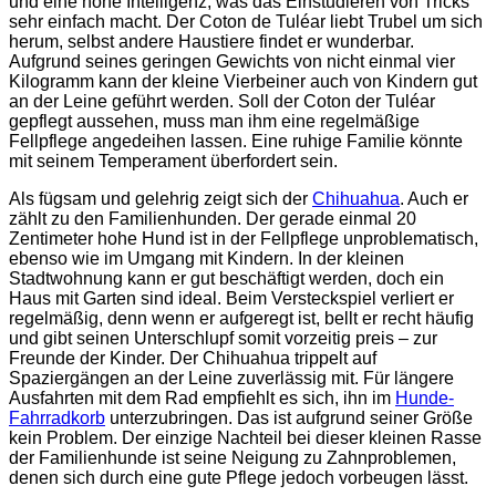
und eine hohe Intelligenz, was das Einstudieren von Tricks
sehr einfach macht. Der Coton de Tuléar liebt Trubel um sich
herum, selbst andere Haustiere findet er wunderbar.
Aufgrund seines geringen Gewichts von nicht einmal vier
Kilogramm kann der kleine Vierbeiner auch von Kindern gut
an der Leine geführt werden. Soll der Coton der Tuléar
gepflegt aussehen, muss man ihm eine regelmäßige
Fellpflege angedeihen lassen. Eine ruhige Familie könnte
mit seinem Temperament überfordert sein.
Als fügsam und gelehrig zeigt sich der
Chihuahua
. Auch er
zählt zu den Familienhunden. Der gerade einmal 20
Zentimeter hohe Hund ist in der Fellpflege unproblematisch,
ebenso wie im Umgang mit Kindern. In der kleinen
Stadtwohnung kann er gut beschäftigt werden, doch ein
Haus mit Garten sind ideal. Beim Versteckspiel verliert er
regelmäßig, denn wenn er aufgeregt ist, bellt er recht häufig
und gibt seinen Unterschlupf somit vorzeitig preis – zur
Freunde der Kinder. Der Chihuahua trippelt auf
Spaziergängen an der Leine zuverlässig mit. Für längere
Ausfahrten mit dem Rad empfiehlt es sich, ihn im
Hunde-
Fahrradkorb
unterzubringen. Das ist aufgrund seiner Größe
kein Problem. Der einzige Nachteil bei dieser kleinen Rasse
der Familienhunde ist seine Neigung zu Zahnproblemen,
denen sich durch eine gute Pflege jedoch vorbeugen lässt.