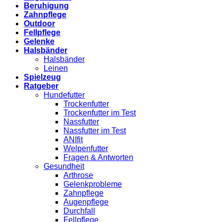
Beruhigung
Zahnpflege
Outdoor
Fellpflege
Gelenke
Halsbänder
Halsbänder
Leinen
Spielzeug
Ratgeber
Hundefutter
Trockenfutter
Trockenfutter im Test
Nassfutter
Nassfutter im Test
ANIfit
Welpenfutter
Fragen & Antworten
Gesundheit
Arthrose
Gelenkprobleme
Zahnpflege
Augenpflege
Durchfall
Fellpflege