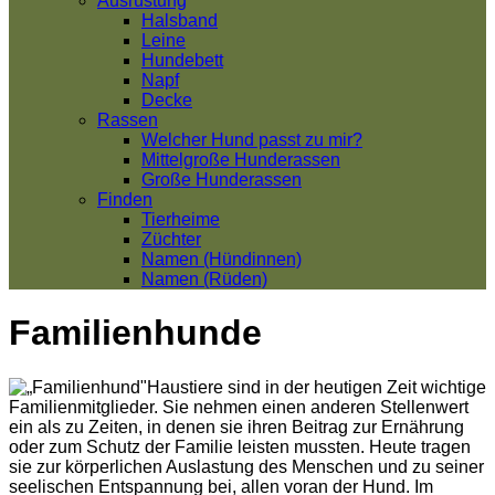
Ausrüstung
Halsband
Leine
Hundebett
Napf
Decke
Rassen
Welcher Hund passt zu mir?
Mittelgroße Hunderassen
Große Hunderassen
Finden
Tierheime
Züchter
Namen (Hündinnen)
Namen (Rüden)
Familienhunde
Haustiere sind in der heutigen Zeit wichtige
Familienmitglieder. Sie nehmen einen anderen Stellenwert
ein als zu Zeiten, in denen sie ihren Beitrag zur Ernährung
oder zum Schutz der Familie leisten mussten. Heute tragen
sie zur körperlichen Auslastung des Menschen und zu seiner
seelischen Entspannung bei, allen voran der Hund. Im