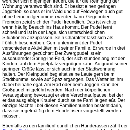
worüber sich diejenigen freuen, die für die Reinigung der
Wohnung verantwortlich sind. Er besitzt einen geringen
Jagdtrieb, so dass er im Wald und auf Feldwegen auch gut
ohne Leine mitgenommen werden kann. Gegenüber
Fremden zeigt sich der Pudel freundlich. Das ist wichtig,
wenn häufig Besuch ins Haus kommt. Der Pudel lernt
schnell und ist in der Lage, sich unterschiedlichen
Situationen anzupassen. Sein Charakter lässt sich als
fröhlich beschreiben. Gern unternimmt der Pudel
verschiedene Aktivitäten mit seiner Familie. Er wurde in drei
Ausführungen gezüchtet: Der Zwergpudel ist ein
ausdauernder Spring-ins-Feld, der sich stundenlang mit den
Kindern auf dem Spielplatz vergnügen kann. Aufgrund seiner
geringen Größe lässt er sich auch in der Stadtwohnung
halten. Der Kleinpudel begleitet seine Leute gern beim
Stadtbummel sowie auf Spaziergängen. Das Wetter ist ihm
dabei beinahe egal. Am Rad oder beim Joggen kann der
Großpudel mitgeführt werden. Nach der körperlichen
Verausgabung bevorzugt er eine Verschnaufpause, bei der
er das ausgiebige Kraulen durch seine Familie genießt. Der
einzige Nachteil bei diesen Familienhunden besteht darin,
dass sie regelmäßig dem Hundefriseur vorgestellt werden
müssen.
Ebenfalls zu den familienfreundlichen Hunderassen zählt der