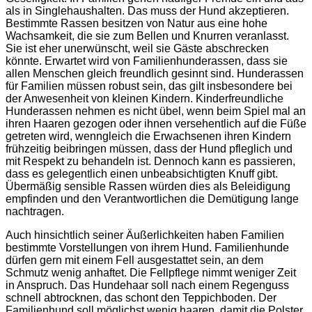
als in Singlehaushalten. Das muss der Hund akzeptieren.
Bestimmte Rassen besitzen von Natur aus eine hohe
Wachsamkeit, die sie zum Bellen und Knurren veranlasst.
Sie ist eher unerwünscht, weil sie Gäste abschrecken
könnte. Erwartet wird von Familienhunderassen, dass sie
allen Menschen gleich freundlich gesinnt sind. Hunderassen
für Familien müssen robust sein, das gilt insbesondere bei
der Anwesenheit von kleinen Kindern. Kinderfreundliche
Hunderassen nehmen es nicht übel, wenn beim Spiel mal an
ihren Haaren gezogen oder ihnen versehentlich auf die Füße
getreten wird, wenngleich die Erwachsenen ihren Kindern
frühzeitig beibringen müssen, dass der Hund pfleglich und
mit Respekt zu behandeln ist. Dennoch kann es passieren,
dass es gelegentlich einen unbeabsichtigten Knuff gibt.
Übermäßig sensible Rassen würden dies als Beleidigung
empfinden und den Verantwortlichen die Demütigung lange
nachtragen.
Auch hinsichtlich seiner Äußerlichkeiten haben Familien
bestimmte Vorstellungen von ihrem Hund. Familienhunde
dürfen gern mit einem Fell ausgestattet sein, an dem
Schmutz wenig anhaftet. Die Fellpflege nimmt weniger Zeit
in Anspruch. Das Hundehaar soll nach einem Regenguss
schnell abtrocknen, das schont den Teppichboden. Der
Familienhund soll möglichst wenig haaren, damit die Polster