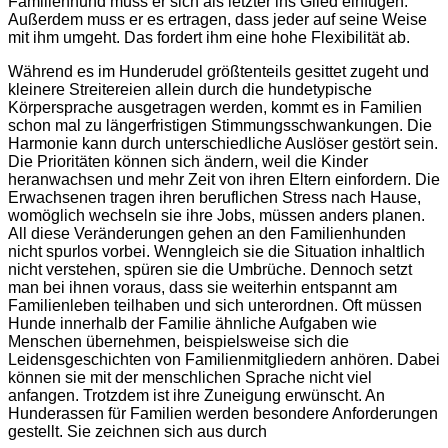
Familienhund muss er sich als letzter ins Glied einfügen.
Außerdem muss er es ertragen, dass jeder auf seine Weise
mit ihm umgeht. Das fordert ihm eine hohe Flexibilität ab.
Während es im Hunderudel größtenteils gesittet zugeht und
kleinere Streitereien allein durch die hundetypische
Körpersprache ausgetragen werden, kommt es in Familien
schon mal zu längerfristigen Stimmungsschwankungen. Die
Harmonie kann durch unterschiedliche Auslöser gestört sein.
Die Prioritäten können sich ändern, weil die Kinder
heranwachsen und mehr Zeit von ihren Eltern einfordern. Die
Erwachsenen tragen ihren beruflichen Stress nach Hause,
womöglich wechseln sie ihre Jobs, müssen anders planen.
All diese Veränderungen gehen an den Familienhunden
nicht spurlos vorbei. Wenngleich sie die Situation inhaltlich
nicht verstehen, spüren sie die Umbrüche. Dennoch setzt
man bei ihnen voraus, dass sie weiterhin entspannt am
Familienleben teilhaben und sich unterordnen. Oft müssen
Hunde innerhalb der Familie ähnliche Aufgaben wie
Menschen übernehmen, beispielsweise sich die
Leidensgeschichten von Familienmitgliedern anhören. Dabei
können sie mit der menschlichen Sprache nicht viel
anfangen. Trotzdem ist ihre Zuneigung erwünscht. An
Hunderassen für Familien werden besondere Anforderungen
gestellt. Sie zeichnen sich aus durch