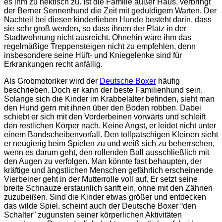
es ihm zu hektisch zu. Ist die Familie außer Haus, verbringt
der Berner Sennenhund die Zeit mit geduldigem Warten. Der
Nachteil bei diesen kinderlieben Hunde besteht darin, dass
sie sehr groß werden, so dass ihnen der Platz in der
Stadtwohnung nicht ausreicht. Ohnehin wäre ihm das
regelmäßige Treppensteigen nicht zu empfehlen, denn
insbesondere seine Hüft- und Kniegelenke sind für
Erkrankungen recht anfällig.
Als Grobmotoriker wird der
Deutsche Boxer
häufig
beschrieben. Doch er kann der beste Familienhund sein.
Solange sich die Kinder im Krabbelalter befinden, sieht man
den Hund gern mit ihnen über den Boden robben. Dabei
schiebt er sich mit den Vorderbeinen vorwärts und schleift
den restlichen Körper nach. Keine Angst, er leidet nicht unter
einem Bandscheibenvorfall. Den tollpatschigen Kleinen sieht
er neugierig beim Spielen zu und weiß sich zu beherrschen,
wenn es darum geht, den rollenden Ball ausschließlich mit
den Augen zu verfolgen. Man könnte fast behaupten, der
kräftige und ängstlichen Menschen gefährlich erscheinende
Vierbeiner geht in der Mutterrolle voll auf. Er setzt seine
breite Schnauze erstaunlich sanft ein, ohne mit den Zähnen
zuzubeißen. Sind die Kinder etwas größer und entdecken
das wilde Spiel, scheint auch der Deutsche Boxer “den
Schalter” zugunsten seiner körperlichen Aktivitäten