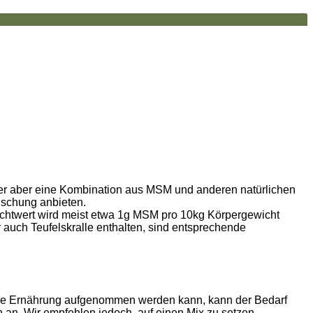
er aber eine Kombination aus MSM und anderen natürlichen
ischung anbieten.
Richtwert wird meist etwa 1g MSM pro 10kg Körpergewicht
 auch Teufelskralle enthalten, sind entsprechende
ene Ernährung aufgenommen werden kann, kann der Bedarf
 an. Wir empfehlen jedoch, auf einen Mix zu setzen.