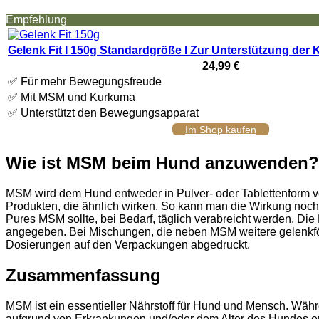
Empfehlung
Gelenk Fit I 150g Standardgröße I Zur Unterstützung de
24,99 €
✅ Für mehr Bewegungsfreude
✅ Mit MSM und Kurkuma
✅ Unterstützt den Bewegungsapparat
Im Shop kaufen
Wie ist MSM beim Hund anzuwenden?
MSM wird dem Hund entweder in Pulver- oder Tablettenform 
Produkten, die ähnlich wirken. So kann man die Wirkung noch
Pures MSM sollte, bei Bedarf, täglich verabreicht werden. D
angegeben. Bei Mischungen, die neben MSM weitere gelenkför
Dosierungen auf den Verpackungen abgedruckt.
Zusammenfassung
MSM ist ein essentieller Nährstoff für Hund und Mensch. 
aufgrund von Erkrankungen und/oder dem Alter des Hundes erh