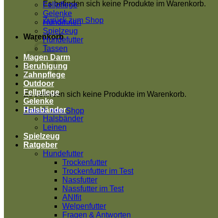
Es befinden sich keine Produkte im Warenkorb.
Fellpflege
Gelenke
Zurück zum Shop
Hündinnen
Spielzeug
Warenkorb
Hundefutter
Tassen
Magen Darm
Beruhigung
Zahnpflege
Outdoor
Fellpflege
Es befinden sich keine Produkte im Warenkorb.
Gelenke
Halsbänder
Zurück zum Shop
Halsbänder
Leinen
Spielzeug
Ratgeber
Hundefutter
Trockenfutter
Trockenfutter im Test
Nassfutter
Nassfutter im Test
ANIfit
Welpenfutter
Fragen & Antworten