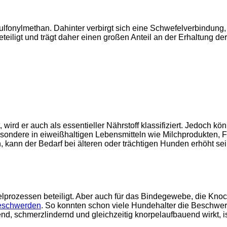
ulfonylmethan. Dahinter verbirgt sich eine Schwefelverbindung
beteiligt und trägt daher einen großen Anteil an der Erhaltung 
ird er auch als essentieller Nährstoff klassifiziert. Jedoch kö
esondere in eiweißhaltigen Lebensmitteln wie Milchprodukten,
ann der Bedarf bei älteren oder trächtigen Hunden erhöht sei
elprozessen beteiligt. Aber auch für das Bindegewebe, die Kno
eschwerden
. So konnten schon viele Hundehalter die Beschwe
chmerzlindernd und gleichzeitig knorpelaufbauend wirkt, ist 