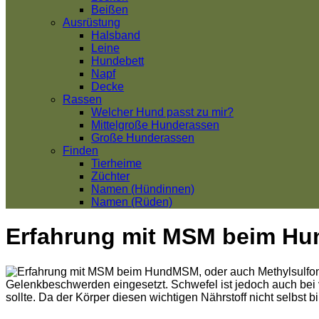
Beißen
Ausrüstung
Halsband
Leine
Hundebett
Napf
Decke
Rassen
Welcher Hund passt zu mir?
Mittelgroße Hunderassen
Große Hunderassen
Finden
Tierheime
Züchter
Namen (Hündinnen)
Namen (Rüden)
Erfahrung mit MSM beim Hu
MSM, oder auch Methylsulfon
Gelenkbeschwerden eingesetzt. Schwefel ist jedoch auch bei 
sollte. Da der Körper diesen wichtigen Nährstoff nicht selbst 