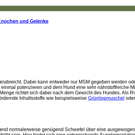
r Knochen und Gelenke
verabreicht. Dabei kann entweder nur MSM gegeben werden od
 einmal potenzieren und dem Hund eine sehr nährstoffreiche M
ie Menge richtet sich dabei nach dem Gewicht des Hundes. Als 
dernde Inhaltsstoffe wie beispielsweise
Grünlippmuschel
oder
Während normalerweise genügend Schwefel über eine ausgewog
öht sein. Hier bietet sich eine entsprechende Supplementation