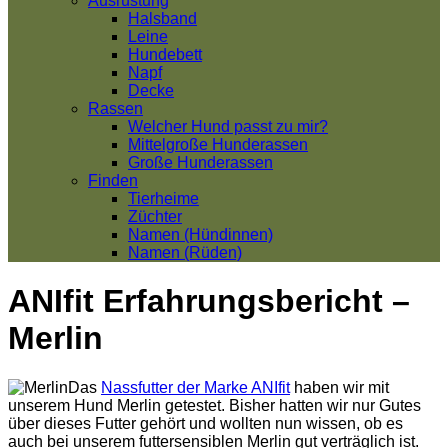
Ausrüstung
Halsband
Leine
Hundebett
Napf
Decke
Rassen
Welcher Hund passt zu mir?
Mittelgroße Hunderassen
Große Hunderassen
Finden
Tierheime
Züchter
Namen (Hündinnen)
Namen (Rüden)
ANIfit Erfahrungsbericht –
Merlin
Das
Nassfutter der Marke ANIfit
haben wir mit
unserem Hund Merlin getestet. Bisher hatten wir nur Gutes
über dieses Futter gehört und wollten nun wissen, ob es
auch bei unserem futtersensiblen Merlin gut verträglich ist.