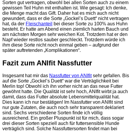
Sorten gut vertragen, obwohl bei allen Sorten auch zu einem
gewissen Teil Huhn mit enthalten ist. Wie gesagt: Ich denke,
die Menge macht das Gift. Daher hat es mich auch nicht
gewundert, dass er die Sorte „Gockel’s Duett“ nicht vertragen
hat, da der
Fleischanteil
bei dieser Sorte zu 100% aus Huhn
besteht. Er hatte am Abend einen ziemlich harten Bauch und
am nächsten Morgen sehr weichen Kot. Trotzdem hat er den
Napf wieder restlos sauber geschleckt. Trotzdem würde ich
ihm diese Sorte nicht noch einmal geben – aufgrund der
später auftretenden „Komplikationen“.
Fazit zum ANIfit Nassfutter
Insgesamt hat mir das
Nassfutter von ANIfit
sehr gefallen. Bis
auf die Sorte „Gockel’s Duett“ war die Verträglichkeit bei
Merlin top! Obwohl ich ihn vorher nicht an das neue Futter
gewöhnt hatte. Die Qualität ist sehr hoch, ANIfit wirbt ja auch
damit, dass das Futter absolute Lebensmittelqualität hat.
Dies kann ich nur bestätigen! Im Nassfutter von ANIfit sind
nur gute Zutaten, die auch noch sehr transparent deklariert
sind. Sechs verschiedene Sorten finde ich völlig
ausreichend. Ein großer Pluspunkt ist für mich, dass sogar
drei dieser Sorten speziell auch für futtersensible Hunde
verträglich sind. Solche Nassfuttersorten findet man bei