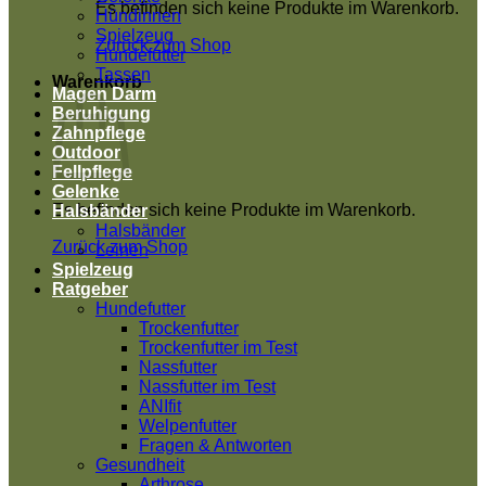
Es befinden sich keine Produkte im Warenkorb.
Hündinnen
Spielzeug
Zurück zum Shop
Hundefutter
Tassen
Warenkorb
Magen Darm
Beruhigung
Zahnpflege
Outdoor
Fellpflege
Gelenke
Es befinden sich keine Produkte im Warenkorb.
Halsbänder
Halsbänder
Zurück zum Shop
Leinen
Spielzeug
Ratgeber
Hundefutter
Trockenfutter
Trockenfutter im Test
Nassfutter
Nassfutter im Test
ANIfit
Welpenfutter
Fragen & Antworten
Gesundheit
Arthrose