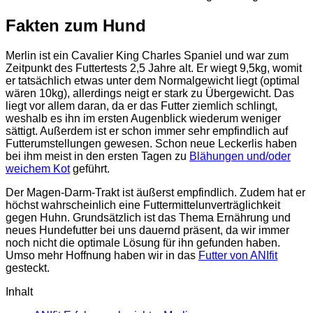
Fakten zum Hund
Merlin ist ein Cavalier King Charles Spaniel und war zum
Zeitpunkt des Futtertests 2,5 Jahre alt. Er wiegt 9,5kg, womit
er tatsächlich etwas unter dem Normalgewicht liegt (optimal
wären 10kg), allerdings neigt er stark zu Übergewicht. Das
liegt vor allem daran, da er das Futter ziemlich schlingt,
weshalb es ihn im ersten Augenblick wiederum weniger
sättigt. Außerdem ist er schon immer sehr empfindlich auf
Futterumstellungen gewesen. Schon neue Leckerlis haben
bei ihm meist in den ersten Tagen zu
Blähungen und/oder
weichem Kot
geführt.
Der Magen-Darm-Trakt ist äußerst empfindlich. Zudem hat er
höchst wahrscheinlich eine Futtermittelunverträglichkeit
gegen Huhn. Grundsätzlich ist das Thema Ernährung und
neues Hundefutter bei uns dauernd präsent, da wir immer
noch nicht die optimale Lösung für ihn gefunden haben.
Umso mehr Hoffnung haben wir in das
Futter von ANIfit
gesteckt.
Inhalt