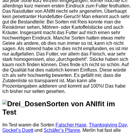
auf jede Sorte kurz einzeln eingegangen, vorher möchte ich
allerdings kurz meinen ersten Eindruck zum Futter festhalten.
Das Nassfutter von ANIfit riecht sehr angenehm. Überhaupt
kein penetranter Hundefutter-Geruch! Man erkennt auch sehr
gut die Bestandteile: Bei Sorten mit Reis konnte man die
Reiskörner sehen, Möhren- oder Kartoffelstücke und auch
Kräuter. Insgesamt macht das Futter auf mich einen sehr
hochwertigen Eindruck. Manche Sorten hatten etwas mehr
Gelee als andere, ob dies nun immer so ist, kann ich nicht
sagen. Als störend habe ich dies nicht empfunden, es ist mir
nur aufgefallen. Das Futter, vor allem das Fleisch, war sehr
stark homogenisiert, also „durchgedreht“. Stücke haben sich
kaum noch finden können. Dies finde ich nicht so schön. Auf
die Qualität hat dies natürlich keinen Einfluss. Diese würde
ich als sehr hochwertig bewerten. Es gefällt mir, dass die
Zutatenliste so transparent ist. Man kann alle
Prozentangaben addieren und kommt auf 100%! Das habe
ich bisher nur selten gesehen.
Sorten von ANIfit im
Test
Im Test waren die Sorten
Falscher Hase
,
Thanksgiving Day
,
Gockel’s Duett
und
Schäfer’s Pfanne
. Merlin hat fast alle