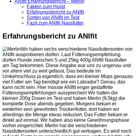
ANIfit Erfahrungsbericht – Merlin
Fakten zum Hund
Erfahrungsbericht zu ANIfit
Sorten von ANIfit im Test
Fazit zum ANIfit Nassfutter
Erfahrungsbericht zu ANIfit
Wir haben sechs verschiedene Nassfuttersorten von
ANIfit ausprobieren dürfen. Laut Fütterungsempfehlung
dürfen Hunde zwischen 5 und 25kg 400g ANIfit Nassfutter
am Tag bekommen. Diese Angabe war uns zu ungenau und
vor allem viel zu weit gefasst. Das bedeute im
Umkehrschluss ja eigentlich, dass ein kleiner Mops genauso
viel Futter am Tag benötigt wie ein Labrador? Genau, das
kann nicht sein. Hier müsste ANIfit enger gestaffelte
Fütterungsempfehlungen aussprechen! Wir hatten die
kleinen 200g Dosen im Test und haben Merlin (9,5kg) die
komplette Dose abends gegeben. Morgens bekam er
weiterhin sein gewohntes Trockenfutter, dort haben wir
allerdings die Menge etwas reduziert. Das Futter bekam er
direkt auf einmal. Wir haben also keine Gewöhnungsphase
vorher eingerichtet. Merlin hat die verschiedenen
Nassfuttersorten unterschiedlich gut vertragen. Es wird noch