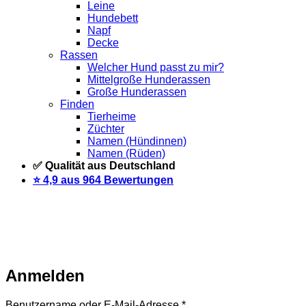
Leine
Hundebett
Napf
Decke
Rassen
Welcher Hund passt zu mir?
Mittelgroße Hunderassen
Große Hunderassen
Finden
Tierheime
Züchter
Namen (Hündinnen)
Namen (Rüden)
✅ Qualität aus Deutschland
⭐️ 4,9 aus 964 Bewertungen
Warteliste
Wir informieren dich per Email, sobald der Artikel
wieder vorrätig ist. Trage dich dazu einfach unten mit deiner
Email-Adresse ein.
Email
Auf Warteliste setzen
Anmelden
Erforderlich
Benutzername oder E-Mail-Adresse
*