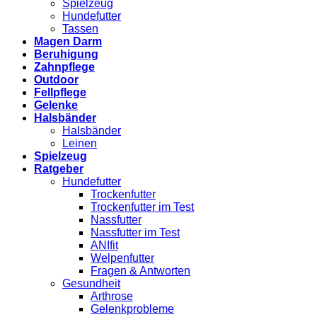
Spielzeug
Hundefutter
Tassen
Magen Darm
Beruhigung
Zahnpflege
Outdoor
Fellpflege
Gelenke
Halsbänder
Halsbänder
Leinen
Spielzeug
Ratgeber
Hundefutter
Trockenfutter
Trockenfutter im Test
Nassfutter
Nassfutter im Test
ANIfit
Welpenfutter
Fragen & Antworten
Gesundheit
Arthrose
Gelenkprobleme