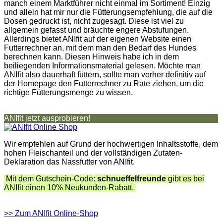
manch einem Marktführer nicht einmal im Sortiment! Einzig
und allein hat mir nur die Fütterungsempfehlung, die auf die
Dosen gedruckt ist, nicht zugesagt. Diese ist viel zu
allgemein gefasst und bräuchte engere Abstufungen.
Allerdings bietet ANIfit auf der eigenen Website einen
Futterrechner an, mit dem man den Bedarf des Hundes
berechnen kann. Diesen Hinweis habe ich in dem
beiliegenden Informationsmaterial gelesen. Möchte man
ANIfit also dauerhaft füttern, sollte man vorher definitiv auf
der Homepage den Futterrechner zu Rate ziehen, um die
richtige Fütterungsmenge zu wissen.
ANIfit jetzt ausprobieren!
Wir empfehlen auf Grund der hochwertigen Inhaltsstoffe, dem
hohen Fleischanteil und der vollständigen Zutaten-
Deklaration das Nassfutter von ANIfit.
Mit dem Gutschein-Code:
schnueffelfreunde
gibt es bei
ANIfit einen 10% Neukunden-Rabatt.
>> Zum ANIfit Online-Shop