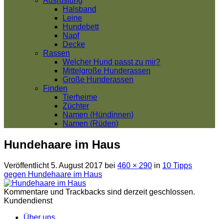
Ausrüstung
Halsband
Leine
Hundebett
Napf
Decke
Rassen
Welcher Hund passt zu mir?
Mittelgroße Hunderassen
Große Hunderassen
Finden
Tierheime
Züchter
Namen (Hündinnen)
Namen (Rüden)
Hundehaare im Haus
Veröffentlicht
5. August 2017
bei
460 × 290
in
10 Tipps
gegen Hundehaare im Haus
Kommentare und Trackbacks sind derzeit geschlossen.
Kundendienst
Über uns