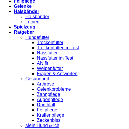
Fellpflege
Gelenke
Halsbänder
Halsbänder
Leinen
Spielzeug
Ratgeber
Hundefutter
Trockenfutter
Trockenfutter im Test
Nassfutter
Nassfutter im Test
ANIfit
Welpenfutter
Fragen & Antworten
Gesundheit
Arthrose
Gelenkprobleme
Zahnpflege
Augenpflege
Durchfall
Fellpflege
Krallenpflege
Zeckenbiss
Mein Hund & Ich