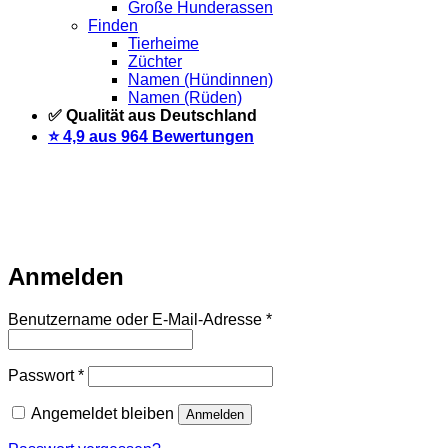
Große Hunderassen
Finden
Tierheime
Züchter
Namen (Hündinnen)
Namen (Rüden)
✅ Qualität aus Deutschland
⭐️ 4,9 aus 964 Bewertungen
Warteliste
Wir informieren dich per Email, sobald der Artikel
wieder vorrätig ist. Trage dich dazu einfach unten mit deiner
Email-Adresse ein.
Email
Auf Warteliste setzen
Anmelden
Erforderlich
Benutzername oder E-Mail-Adresse
*
Erforderlich
Passwort
*
Angemeldet bleiben
Anmelden