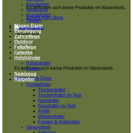
Hündinnen
Es befinden sich keine Produkte im Warenkorb.
Spielzeug
Hundefutter
Zurück zum Shop
Tassen
Magen Darm
Beruhigung
Warenkorb
Zahnpflege
Outdoor
Fellpflege
Gelenke
Halsbänder
Halsbänder
Es befinden sich keine Produkte im Warenkorb.
Leinen
Spielzeug
Zurück zum Shop
Ratgeber
Hundefutter
Trockenfutter
Trockenfutter im Test
Nassfutter
Nassfutter im Test
ANIfit
Welpenfutter
Fragen & Antworten
Gesundheit
Arthrose