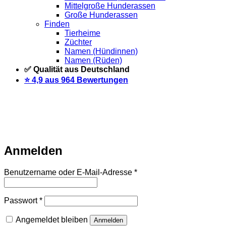
Mittelgroße Hunderassen
Große Hunderassen
Finden
Tierheime
Züchter
Namen (Hündinnen)
Namen (Rüden)
✅ Qualität aus Deutschland
⭐️ 4,9 aus 964 Bewertungen
Warteliste
Wir informieren dich per Email, sobald der Artikel
wieder vorrätig ist. Trage dich dazu einfach unten mit deiner
Email-Adresse ein.
Email
Auf Warteliste setzen
Anmelden
Erforderlich
Benutzername oder E-Mail-Adresse
*
Erforderlich
Passwort
*
Angemeldet bleiben
Anmelden