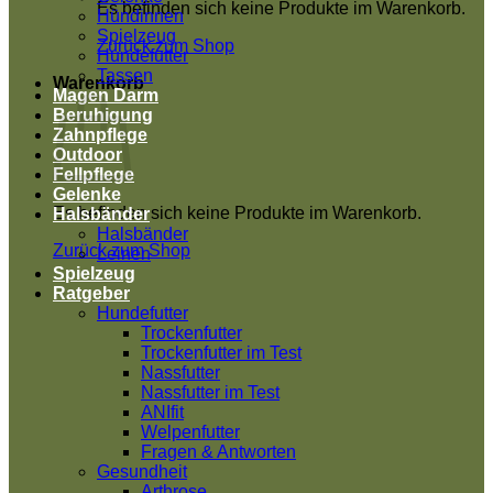
Es befinden sich keine Produkte im Warenkorb.
Hündinnen
Spielzeug
Zurück zum Shop
Hundefutter
Tassen
Warenkorb
Magen Darm
Beruhigung
Zahnpflege
Outdoor
Fellpflege
Gelenke
Es befinden sich keine Produkte im Warenkorb.
Halsbänder
Halsbänder
Zurück zum Shop
Leinen
Spielzeug
Ratgeber
Hundefutter
Trockenfutter
Trockenfutter im Test
Nassfutter
Nassfutter im Test
ANIfit
Welpenfutter
Fragen & Antworten
Gesundheit
Arthrose