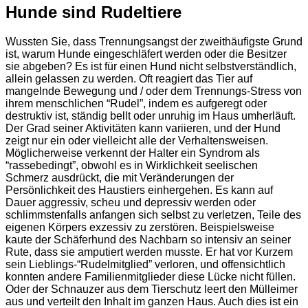
Hunde sind Rudeltiere
Wussten Sie, dass Trennungsangst der zweithäufigste Grund
ist, warum Hunde eingeschläfert werden oder die Besitzer
sie abgeben? Es ist für einen Hund nicht selbstverständlich,
allein gelassen zu werden. Oft reagiert das Tier auf
mangelnde Bewegung und / oder dem Trennungs-Stress von
ihrem menschlichen “Rudel”, indem es aufgeregt oder
destruktiv ist, ständig bellt oder unruhig im Haus umherläuft.
Der Grad seiner Aktivitäten kann variieren, und der Hund
zeigt nur ein oder vielleicht alle der Verhaltensweisen.
Möglicherweise verkennt der Halter ein Syndrom als
“rassebedingt”, obwohl es in Wirklichkeit seelischen
Schmerz ausdrückt, die mit Veränderungen der
Persönlichkeit des Haustiers einhergehen. Es kann auf
Dauer aggressiv, scheu und depressiv werden oder
schlimmstenfalls anfangen sich selbst zu verletzen, Teile des
eigenen Körpers exzessiv zu zerstören. Beispielsweise
kaute der Schäferhund des Nachbarn so intensiv an seiner
Rute, dass sie amputiert werden musste. Er hat vor Kurzem
sein Lieblings-“Rudelmitglied” verloren, und offensichtlich
konnten andere Familienmitglieder diese Lücke nicht füllen.
Oder der Schnauzer aus dem Tierschutz leert den Mülleimer
aus und verteilt den Inhalt im ganzen Haus. Auch dies ist ein