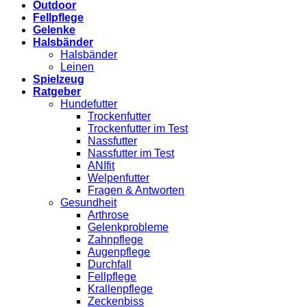
Outdoor
Fellpflege
Gelenke
Halsbänder
Halsbänder
Leinen
Spielzeug
Ratgeber
Hundefutter
Trockenfutter
Trockenfutter im Test
Nassfutter
Nassfutter im Test
ANIfit
Welpenfutter
Fragen & Antworten
Gesundheit
Arthrose
Gelenkprobleme
Zahnpflege
Augenpflege
Durchfall
Fellpflege
Krallenpflege
Zeckenbiss