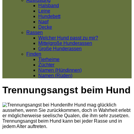
Ausrüstung
Halsband
Leine
Hundebett
Napf
Decke
Rassen
Welcher Hund passt zu mir?
Mittelgroße Hunderassen
Große Hunderassen
Finden
Tierheime
Züchter
Namen (Hündinnen)
Namen (Rüden)
Trennungsangst beim Hund
Ihr Hund mag glücklich
aussehen, wenn Sie zurückkommen, doch in Wahrheit erlebt
er möglicherweise seelische Qualen, die ihm sehr zusetzen.
Trennungsangst beim Hund kann bei jeder Rasse und in
jedem Alter auftreten.