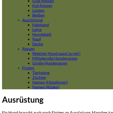
Gras fressen
Kot fressen
Lecken
Beißen
Ausrüstung
Halsband
Leine
Hundebett
Napf
Decke
Rassen
Welcher Hund passt zu mir?
Mittelgroße Hunderassen
Große Hunderassen
Finden
Tierheime
Züchter
Namen (Hündinnen)
Namen (Rüden)
Ausrüstung
Ein Hund braucht auch noch Einiges an Ausrüstung. Manches kau