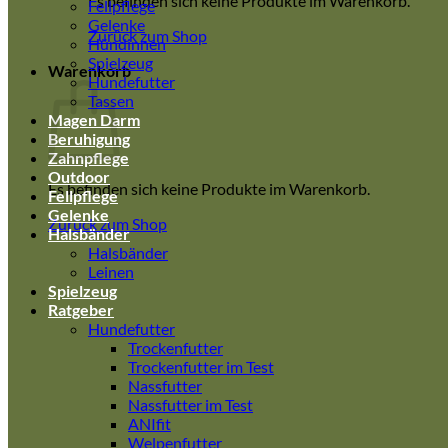
Es befinden sich keine Produkte im Warenkorb.
Fellpflege
Gelenke
Zurück zum Shop
Hündinnen
Spielzeug
Warenkorb
Hundefutter
Tassen
Magen Darm
Beruhigung
Zahnpflege
Outdoor
Es befinden sich keine Produkte im Warenkorb.
Fellpflege
Gelenke
Zurück zum Shop
Halsbänder
Halsbänder
Leinen
Spielzeug
Ratgeber
Hundefutter
Trockenfutter
Trockenfutter im Test
Nassfutter
Nassfutter im Test
ANIfit
Welpenfutter