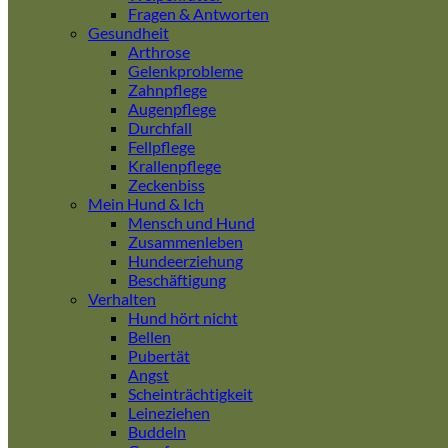
Fragen & Antworten
Gesundheit
Arthrose
Gelenkprobleme
Zahnpflege
Augenpflege
Durchfall
Fellpflege
Krallenpflege
Zeckenbiss
Mein Hund & Ich
Mensch und Hund
Zusammenleben
Hundeerziehung
Beschäftigung
Verhalten
Hund hört nicht
Bellen
Pubertät
Angst
Scheinträchtigkeit
Leineziehen
Buddeln