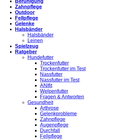
Beruhigung
Zahnpflege
Outdoor
Fellpflege
Gelenke
Halsbänder
Halsbänder
Leinen
Spielzeug
Ratgeber
Hundefutter
Trockenfutter
Trockenfutter im Test
Nassfutter
Nassfutter im Test
ANIfit
Welpenfutter
Fragen & Antworten
Gesundheit
Arthrose
Gelenkprobleme
Zahnpflege
Augenpflege
Durchfall
Fellpflege