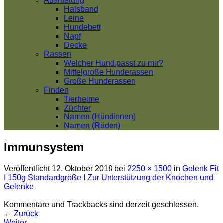
Ausrüstung
Halsband
Leine
Hundebett
Napf
Decke
Rassen
Welcher Hund passt zu mir?
Mittelgroße Hunderassen
Große Hunderassen
Finden
Tierheime
Züchter
Namen (Hündinnen)
Namen (Rüden)
Immunsystem
Veröffentlicht
12. Oktober 2018
bei
2250 × 1500
in
Gelenk Fit
I 150g Standardgröße I Zur Unterstützung der Knochen und
Gelenke
Kommentare und Trackbacks sind derzeit geschlossen.
←
Zurück
Weiter
→