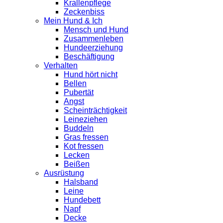
Krallenpflege
Zeckenbiss
Mein Hund & Ich
Mensch und Hund
Zusammenleben
Hundeerziehung
Beschäftigung
Verhalten
Hund hört nicht
Bellen
Pubertät
Angst
Scheinträchtigkeit
Leineziehen
Buddeln
Gras fressen
Kot fressen
Lecken
Beißen
Ausrüstung
Halsband
Leine
Hundebett
Napf
Decke