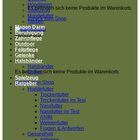
Hündinnen
Es befinden sich keine Produkte im Warenkorb.
Spielzeug
Hundefutter
Zurück zum Shop
Tassen
Magen Darm
Beruhigung
Warenkorb
Zahnpflege
Outdoor
Fellpflege
Gelenke
Halsbänder
Halsbänder
Es befinden sich keine Produkte im Warenkorb.
Leinen
Spielzeug
Zurück zum Shop
Ratgeber
Hundefutter
Trockenfutter
Trockenfutter im Test
Nassfutter
Nassfutter im Test
ANIfit
Welpenfutter
Fragen & Antworten
Gesundheit
Arthrose