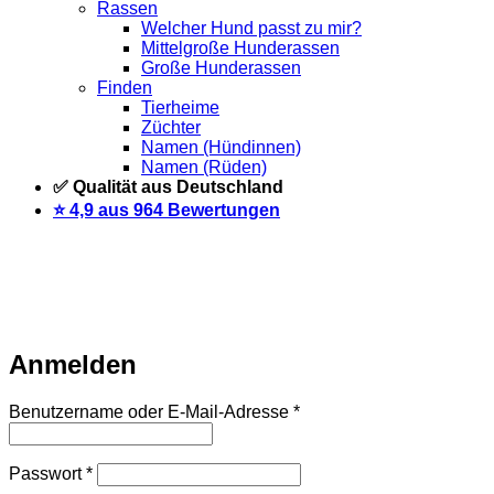
Rassen
Welcher Hund passt zu mir?
Mittelgroße Hunderassen
Große Hunderassen
Finden
Tierheime
Züchter
Namen (Hündinnen)
Namen (Rüden)
✅ Qualität aus Deutschland
⭐️ 4,9 aus 964 Bewertungen
Warteliste
Wir informieren dich per Email, sobald der Artikel
wieder vorrätig ist. Trage dich dazu einfach unten mit deiner
Email-Adresse ein.
Email
Auf Warteliste setzen
Anmelden
Erforderlich
Benutzername oder E-Mail-Adresse
*
Erforderlich
Passwort
*