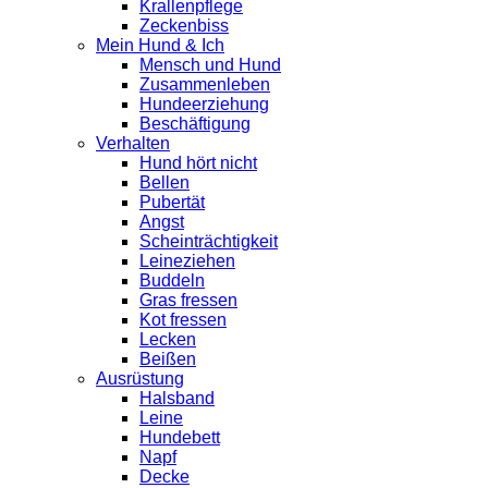
Krallenpflege
Zeckenbiss
Mein Hund & Ich
Mensch und Hund
Zusammenleben
Hundeerziehung
Beschäftigung
Verhalten
Hund hört nicht
Bellen
Pubertät
Angst
Scheinträchtigkeit
Leineziehen
Buddeln
Gras fressen
Kot fressen
Lecken
Beißen
Ausrüstung
Halsband
Leine
Hundebett
Napf
Decke