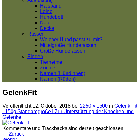
Ausrüstung
Halsband
Leine
Hundebett
Napf
Decke
Rassen
Welcher Hund passt zu mir?
Mittelgroße Hunderassen
Große Hunderassen
Finden
Tierheime
Züchter
Namen (Hündinnen)
Namen (Rüden)
GelenkFit
Veröffentlicht
12. Oktober 2018
bei
2250 × 1500
in
Gelenk Fit
I 150g Standardgröße I Zur Unterstützung der Knochen und
Gelenke
Kommentare und Trackbacks sind derzeit geschlossen.
←
Zurück
Weiter
→