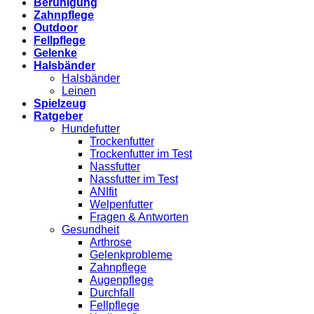
Beruhigung
Zahnpflege
Outdoor
Fellpflege
Gelenke
Halsbänder
Halsbänder
Leinen
Spielzeug
Ratgeber
Hundefutter
Trockenfutter
Trockenfutter im Test
Nassfutter
Nassfutter im Test
ANIfit
Welpenfutter
Fragen & Antworten
Gesundheit
Arthrose
Gelenkprobleme
Zahnpflege
Augenpflege
Durchfall
Fellpflege