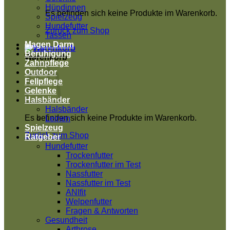
Hündinnen
Es befinden sich keine Produkte im Warenkorb.
Spielzeug
Hundefutter
Zurück zum Shop
Tassen
Magen Darm
Beruhigung
Warenkorb
Zahnpflege
Outdoor
Fellpflege
Gelenke
Halsbänder
Halsbänder
Es befinden sich keine Produkte im Warenkorb.
Leinen
Spielzeug
Zurück zum Shop
Ratgeber
Hundefutter
Trockenfutter
Trockenfutter im Test
Nassfutter
Nassfutter im Test
ANIfit
Welpenfutter
Fragen & Antworten
Gesundheit
Arthrose