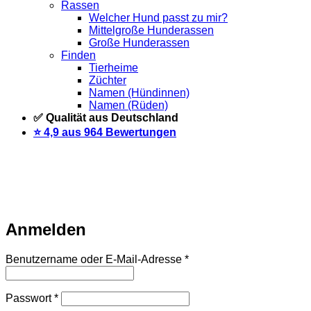
Rassen
Welcher Hund passt zu mir?
Mittelgroße Hunderassen
Große Hunderassen
Finden
Tierheime
Züchter
Namen (Hündinnen)
Namen (Rüden)
✅ Qualität aus Deutschland
⭐️ 4,9 aus 964 Bewertungen
Warteliste
Wir informieren dich per Email, sobald der Artikel
wieder vorrätig ist. Trage dich dazu einfach unten mit deiner
Email-Adresse ein.
Email
Auf Warteliste setzen
Anmelden
Erforderlich
Benutzername oder E-Mail-Adresse
*
Erforderlich
Passwort
*