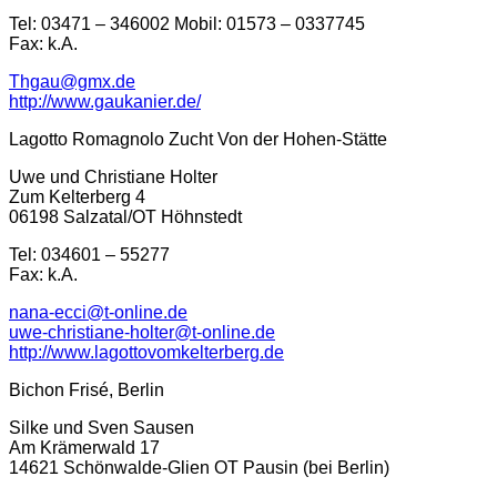
Tel: 03471 – 346002 Mobil: 01573 – 0337745
Fax: k.A.
Thgau@gmx.de
http://www.gaukanier.de/
Lagotto Romagnolo Zucht Von der Hohen-Stätte
Uwe und Christiane Holter
Zum Kelterberg 4
06198 Salzatal/OT Höhnstedt
Tel: 034601 – 55277
Fax: k.A.
nana-ecci@t-online.de
uwe-christiane-holter@t-online.de
http://www.lagottovomkelterberg.de
Bichon Frisé, Berlin
Silke und Sven Sausen
Am Krämerwald 17
14621 Schönwalde-Glien OT Pausin (bei Berlin)