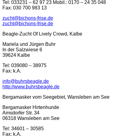
Tel: 033231 – 62 97 23 Mobil.: 0170 – 24 35 048
Fax: 030 700 983 13
zucht@bichons-frise.de
zucht@bichons-frise.de
Beagle-Zucht Of Lively Crowd, Kalbe
Mariela und Jürgen Buhr
In der Salzwiese 6
39624 Kalbe
Tel: 039080 – 38975
Fax: k.A.
info@buhrsbeagle.de
http://www.buhrsbeagle.de
Bergamasker vom Seegebiet, Wansleben am See
Bergamasker Hirtenhunde
Amsdorfer Str. 34
06318 Wansleben am See
Tel: 34601 – 30585
Fax: k.A.