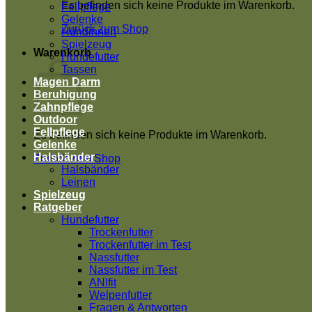
Es befinden sich keine Produkte im Warenkorb.
Fellpflege
Gelenke
Zurück zum Shop
Hündinnen
Spielzeug
Warenkorb
Hundefutter
Tassen
Magen Darm
Beruhigung
Zahnpflege
Outdoor
Fellpflege
Es befinden sich keine Produkte im Warenkorb.
Gelenke
Halsbänder
Zurück zum Shop
Halsbänder
Leinen
Spielzeug
Ratgeber
Hundefutter
Trockenfutter
Trockenfutter im Test
Nassfutter
Nassfutter im Test
ANIfit
Welpenfutter
Fragen & Antworten