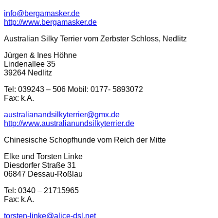
info@bergamasker.de
http://www.bergamasker.de
Australian Silky Terrier vom Zerbster Schloss, Nedlitz
Jürgen & Ines Höhne
Lindenallee 35
39264 Nedlitz
Tel: 039243 – 506 Mobil: 0177- 5893072
Fax: k.A.
australianandsilkyterrier@gmx.de
http://www.australianundsilkyterrier.de
Chinesische Schopfhunde vom Reich der Mitte
Elke und Torsten Linke
Diesdorfer Straße 31
06847 Dessau-Roßlau
Tel: 0340 – 21715965
Fax: k.A.
torsten-linke@alice-dsl.net