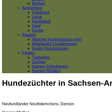
Beißen
Ausrüstung
Halsband
Leine
Hundebett
Napf
Decke
Rassen
Welcher Hund passt zu mir?
Mittelgroße Hunderassen
Große Hunderassen
Finden
Tierheime
Züchter
Namen (Hündinnen)
Namen (Rüden)
Hundezüchter in Sachsen-A
Neufundländer Neufisternchens, Demsin