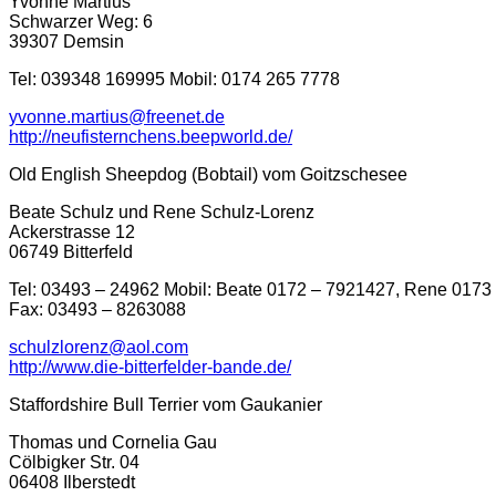
Yvonne Martius
Schwarzer Weg: 6
39307 Demsin
Tel: 039348 169995 Mobil: 0174 265 7778
yvonne.martius@freenet.de
http://neufisternchens.beepworld.de/
Old English Sheepdog (Bobtail) vom Goitzschesee
Beate Schulz und Rene Schulz-Lorenz
Ackerstrasse 12
06749 Bitterfeld
Tel: 03493 – 24962 Mobil: Beate 0172 – 7921427, Rene 0173
Fax: 03493 – 8263088
schulzlorenz@aol.com
http://www.die-bitterfelder-bande.de/
Staffordshire Bull Terrier vom Gaukanier
Thomas und Cornelia Gau
Cölbigker Str. 04
06408 Ilberstedt