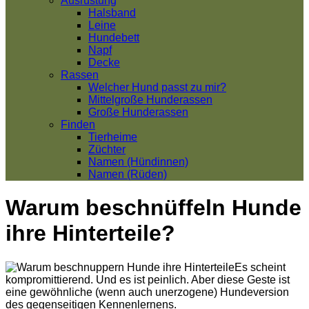
Ausrüstung
Halsband
Leine
Hundebett
Napf
Decke
Rassen
Welcher Hund passt zu mir?
Mittelgroße Hunderassen
Große Hunderassen
Finden
Tierheime
Züchter
Namen (Hündinnen)
Namen (Rüden)
Warum beschnüffeln Hunde
ihre Hinterteile?
Es scheint
kompromittierend. Und es ist peinlich. Aber diese Geste ist
eine gewöhnliche (wenn auch unerzogene) Hundeversion
des gegenseitigen Kennenlernens.