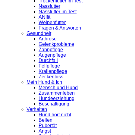
Trockenfutter im Test
Nassfutter
Nassfutter im Test
ANIfit
Welpenfutter
Fragen & Antworten
Gesundheit
Arthrose
Gelenkprobleme
Zahnpflege
Augenpflege
Durchfall
Fellpflege
Krallenpflege
Zeckenbiss
Mein Hund & Ich
Mensch und Hund
Zusammenleben
Hundeerziehung
Beschäftigung
Verhalten
Hund hört nicht
Bellen
Pubertät
Angst