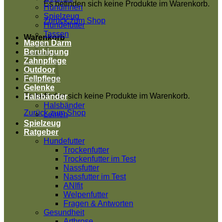
Es befinden sich keine Produkte im Warenkorb.
Hündinnen
Spielzeug
Zurück zum Shop
Hundefutter
Tassen
Warenkorb
Magen Darm
Beruhigung
Zahnpflege
Outdoor
Fellpflege
Gelenke
Es befinden sich keine Produkte im Warenkorb.
Halsbänder
Halsbänder
Zurück zum Shop
Leinen
Spielzeug
Ratgeber
Hundefutter
Trockenfutter
Trockenfutter im Test
Nassfutter
Nassfutter im Test
ANIfit
Welpenfutter
Fragen & Antworten
Gesundheit
Arthrose