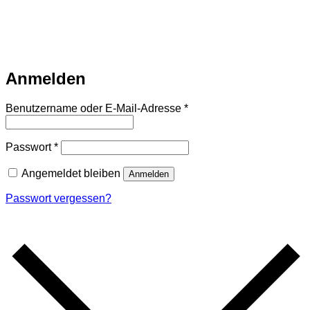
Warteliste
Wir informieren dich per Email, sobald der Artikel
wieder vorrätig ist. Trage dich dazu einfach unten mit deiner
Email-Adresse ein.
Email
Auf Warteliste setzen
Anmelden
Erforderlich
Benutzername oder E-Mail-Adresse
*
Erforderlich
Passwort
*
Angemeldet bleiben
Anmelden
Passwort vergessen?