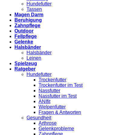
Hundefutter
Tassen
Magen Darm
Beruhigung
Zahnpflege
Outdoor
Fellpflege
Gelenke
Halsbänder
Halsbänder
Leinen
Spielzeug
Ratgeber
Hundefutter
Trockenfutter
Trockenfutter im Test
Nassfutter
Nassfutter im Test
ANIfit
Welpenfutter
Fragen & Antworten
Gesundheit
Arthrose
Gelenkprobleme
Zahnpflege