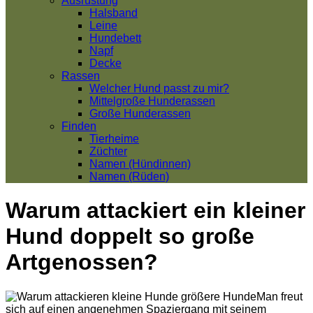
Ausrüstung
Halsband
Leine
Hundebett
Napf
Decke
Rassen
Welcher Hund passt zu mir?
Mittelgroße Hunderassen
Große Hunderassen
Finden
Tierheime
Züchter
Namen (Hündinnen)
Namen (Rüden)
Warum attackiert ein kleiner
Hund doppelt so große
Artgenossen?
Man freut
sich auf einen angenehmen Spaziergang mit seinem