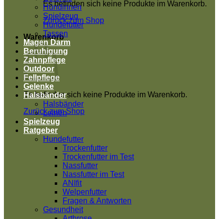
Es befinden sich keine Produkte im Warenkorb.
Hündinnen
Spielzeug
Zurück zum Shop
Hundefutter
Tassen
Warenkorb
Magen Darm
Beruhigung
Zahnpflege
Outdoor
Fellpflege
Gelenke
Es befinden sich keine Produkte im Warenkorb.
Halsbänder
Halsbänder
Zurück zum Shop
Leinen
Spielzeug
Ratgeber
Hundefutter
Trockenfutter
Trockenfutter im Test
Nassfutter
Nassfutter im Test
ANIfit
Welpenfutter
Fragen & Antworten
Gesundheit
Arthrose