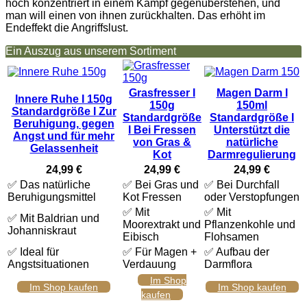
hoch konzentriert in einem Kampf gegenüberstehen, und
man will einen von ihnen zurückhalten. Das erhöht im
Endeffekt die Angriffslust.
Ein Auszug aus unserem Sortiment
Grasfresser I
Magen Darm I
Innere Ruhe I 150g
150g
150ml
Standardgröße I Zur
Standardgröße
Standardgröße I
Beruhigung, gegen
I Bei Fressen
Unterstützt die
Angst und für mehr
von Gras &
natürliche
Gelassenheit
Kot
Darmregulierung
24,99 €
24,99 €
24,99 €
✅ Das natürliche
✅ Bei Gras und
✅ Bei Durchfall
Beruhigungsmittel
Kot Fressen
oder Verstopfungen
✅ Mit
✅ Mit
✅ Mit Baldrian und
Moorextrakt und
Pflanzenkohle und
Johanniskraut
Eibisch
Flohsamen
✅ Ideal für
✅ Für Magen +
✅ Aufbau der
Angstsituationen
Verdauung
Darmflora
Im Shop
Im Shop kaufen
Im Shop kaufen
kaufen