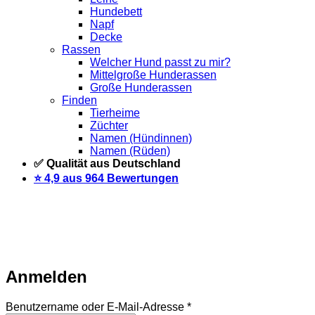
Hundebett
Napf
Decke
Rassen
Welcher Hund passt zu mir?
Mittelgroße Hunderassen
Große Hunderassen
Finden
Tierheime
Züchter
Namen (Hündinnen)
Namen (Rüden)
✅ Qualität aus Deutschland
⭐️ 4,9 aus 964 Bewertungen
Warteliste
Wir informieren dich per Email, sobald der Artikel
wieder vorrätig ist. Trage dich dazu einfach unten mit deiner
Email-Adresse ein.
Email
Auf Warteliste setzen
Anmelden
Erforderlich
Benutzername oder E-Mail-Adresse
*