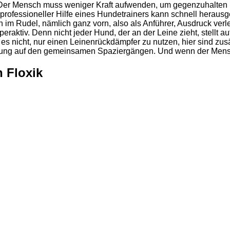
. Der Mensch muss weniger Kraft aufwenden, um gegenzuhalten u
professioneller Hilfe eines Hundetrainers kann schnell heraus
im Rudel, nämlich ganz vorn, also als Anführer, Ausdruck verl
peraktiv. Denn nicht jeder Hund, der an der Leine zieht, stellt
t es nicht, nur einen Leinenrückdämpfer zu nutzen, hier sind z
nung auf den gemeinsamen Spaziergängen. Und wenn der Mensch
 Floxik