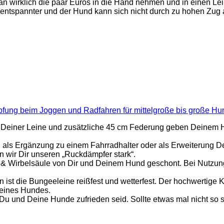
 wirklich die paar Euros in die Hand nehmen und in einen Lei
 entspannter und der Hund kann sich nicht durch zu hohen Zug 
fung beim Joggen und Radfahren für mittelgroße bis große Hund
Deiner Leine und zusätzliche 45 cm Federung geben Deinem 
 Ergänzung zu einem Fahrradhalter oder als Erweiterung Deine
 wir Dir unseren „Ruckdämpfer stark“.
Wirbelsäule von Dir und Deinem Hund geschont. Bei Nutzung 
t die Bungeeleine reißfest und wetterfest. Der hochwertige Ka
Deines Hundes.
u und Deine Hunde zufrieden seid. Sollte etwas mal nicht so s