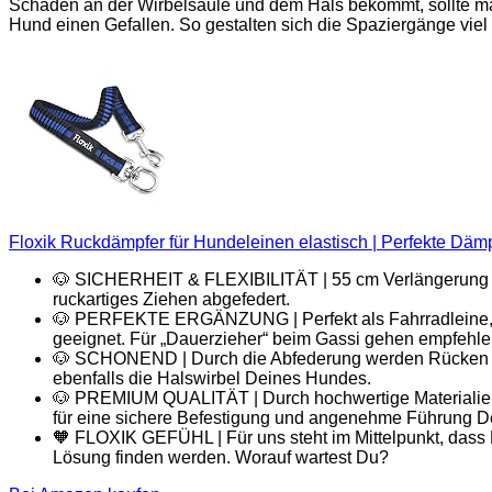
Schäden an der Wirbelsäule und dem Hals bekommt, sollte man
Hund einen Gefallen. So gestalten sich die Spaziergänge viel
Floxik Ruckdämpfer für Hundeleinen elastisch | Perfekte Dämp
🐶 SICHERHEIT & FLEXIBILITÄT | 55 cm Verlängerung 
ruckartiges Ziehen abgefedert.
🐶 PERFEKTE ERGÄNZUNG | Perfekt als Fahrradleine, als
geeignet. Für „Dauerzieher“ beim Gassi gehen empfehlen
🐶 SCHONEND | Durch die Abfederung werden Rücken & 
ebenfalls die Halswirbel Deines Hundes.
🐶 PREMIUM QUALITÄT | Durch hochwertige Materialien is
für eine sichere Befestigung und angenehme Führung 
🧡 FLOXIK GEFÜHL | Für uns steht im Mittelpunkt, dass D
Lösung finden werden. Worauf wartest Du?