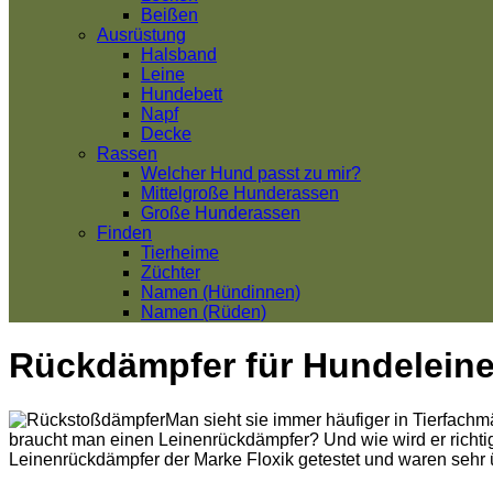
Beißen
Ausrüstung
Halsband
Leine
Hundebett
Napf
Decke
Rassen
Welcher Hund passt zu mir?
Mittelgroße Hunderassen
Große Hunderassen
Finden
Tierheime
Züchter
Namen (Hündinnen)
Namen (Rüden)
Rückdämpfer für Hundelein
Man sieht sie immer häufiger in Tierfach
braucht man einen Leinenrückdämpfer? Und wie wird er rich
Leinenrückdämpfer der Marke Floxik getestet und waren sehr ü