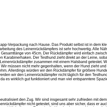
pp-Verpackung nach Hause. Das Produkt selbst ist in dem klei
arbeitung des Leinenrückdämpfers ist sehr hochwertig. Alle Näh
ne Gesamtlänge von 45cm. Der Rückdämpfer wird einfach zwischen
n Karabinerhaken. Der Testhund zieht direkt an der Leine, sobal
der Leinenrückdämpfer zusammen mit einem Halsband getestet. Wi
t! Wir müssen nicht mehr gegenhalten, wenn der Hund zieht und d
m. Allerdings würden wir den Rückdämpfer für größere Hunde 
en wir den Leinenrückdämpfer nicht täglich für den Testhund 
a es wirklich gut funktioniert und man viel entspanntere Spazi
eutralisiert den Zug. Wir sind insgesamt sehr zufrieden mit de
nrückdämpfer nicht getestet, sind uns aber sicher, dass er auc