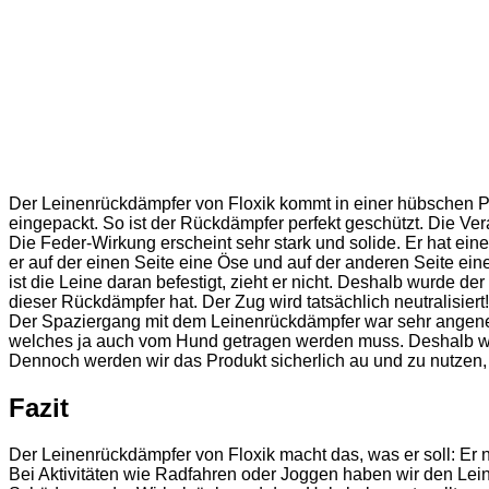
Der Leinenrückdämpfer von Floxik kommt in einer hübschen Pa
eingepackt. So ist der Rückdämpfer perfekt geschützt. Die Ver
Die Feder-Wirkung erscheint sehr stark und solide. Er hat ei
er auf der einen Seite eine Öse und auf der anderen Seite eine
ist die Leine daran befestigt, zieht er nicht. Deshalb wurde 
dieser Rückdämpfer hat. Der Zug wird tatsächlich neutralisier
Der Spaziergang mit dem Leinenrückdämpfer war sehr angeneh
welches ja auch vom Hund getragen werden muss. Deshalb werd
Dennoch werden wir das Produkt sicherlich au und zu nutzen, d
Fazit
Der Leinenrückdämpfer von Floxik macht das, was er soll: Er n
Bei Aktivitäten wie Radfahren oder Joggen haben wir den Leine