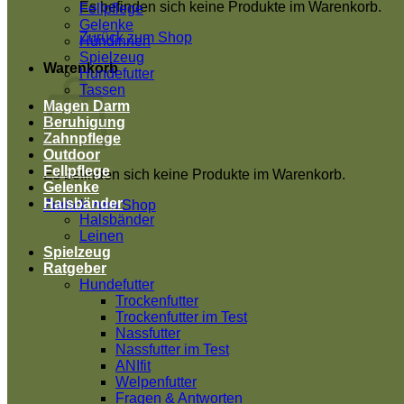
Es befinden sich keine Produkte im Warenkorb.
Fellpflege
Gelenke
Zurück zum Shop
Hündinnen
Spielzeug
Warenkorb
Hundefutter
Tassen
Magen Darm
Beruhigung
Zahnpflege
Outdoor
Fellpflege
Es befinden sich keine Produkte im Warenkorb.
Gelenke
Halsbänder
Zurück zum Shop
Halsbänder
Leinen
Spielzeug
Ratgeber
Hundefutter
Trockenfutter
Trockenfutter im Test
Nassfutter
Nassfutter im Test
ANIfit
Welpenfutter
Fragen & Antworten