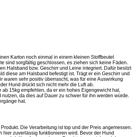
nen Karton noch einmal in einem kleinen Stoffbeutel
te sind sorgfältig geschlossen, es ziehen sich keine Fäden.
 Halsband bzw. Geschirr und Leine integriert. Dafür besitzt
d diese am Halsband befestigt ist. Trägt er ein Geschirr und
r waren sehr positiv überrascht, was für eine Auswirkung
er Hund drückt sich nicht mehr die Luft ab.
ab 15kg empfehlen, da er ein hohes Eigengewicht hat,
nutzen, da dies auf Dauer zu schwer für ihn werden würde.
ergänge hat.
m Produkt. Die Verarbeitung ist top und der Preis angemessen.
h hier zuverlässig funktionieren wird. Bevor der Hund