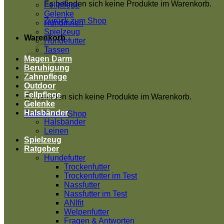
Es befinden sich keine Produkte im Warenkorb.
Fellpflege
Gelenke
Zurück zum Shop
Hündinnen
Spielzeug
Warenkorb
Hundefutter
Tassen
Magen Darm
Beruhigung
Zahnpflege
Outdoor
Fellpflege
Es befinden sich keine Produkte im Warenkorb.
Gelenke
Halsbänder
Zurück zum Shop
Halsbänder
Leinen
Spielzeug
Ratgeber
Hundefutter
Trockenfutter
Trockenfutter im Test
Nassfutter
Nassfutter im Test
ANIfit
Welpenfutter
Fragen & Antworten