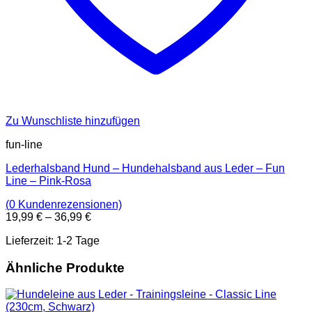
Zu Wunschliste hinzufügen
fun-line
Lederhalsband Hund – Hundehalsband aus Leder – Fun
Line – Pink-Rosa
(
0
Kundenrezensionen)
19,99
€
–
36,99
€
Dieses
Lieferzeit:
1-2 Tage
Produkt
weist
Ähnliche Produkte
mehrere
Varianten
auf.
Die