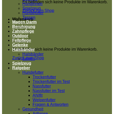
Es befinden sich keine Produkte im Warenkorb.
Hündinnen
Spielzeug
Zurück zum Shop
Hundefutter
Tassen
Warenkorb
Magen Darm
Beruhigung
Zahnpflege
Outdoor
Fellpflege
Gelenke
Es befinden sich keine Produkte im Warenkorb.
Halsbänder
Halsbänder
Zurück zum Shop
Leinen
Spielzeug
Ratgeber
Hundefutter
Trockenfutter
Trockenfutter im Test
Nassfutter
Nassfutter im Test
ANIfit
Welpenfutter
Fragen & Antworten
Gesundheit
Arthrose