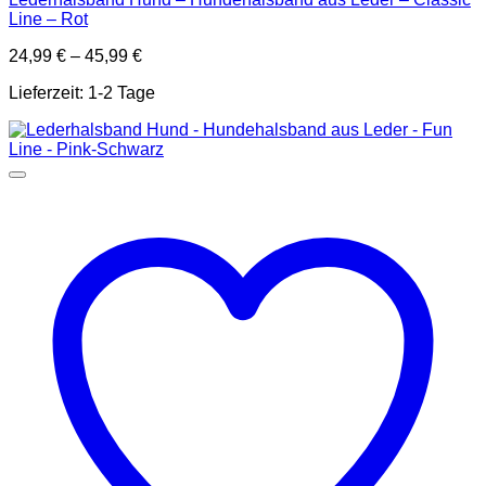
Line – Rot
24,99
€
–
45,99
€
Dieses
Lieferzeit:
1-2 Tage
Produkt
weist
mehrere
Varianten
auf.
Die
Optionen
können
auf
der
Produktseite
gewählt
werden