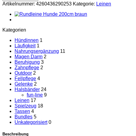
Leder
Artikelnummer:
4260436290253
Kategorie:
Leinen
-
Trainingsleine
-
Classic
Line
Kategorien
(230cm,
Rot)
Hündinnen
1
Menge
Läufigkeit
1
Nahrungsergänzung
11
Magen Darm
2
Beruhigung
3
Zahnpflege
2
Outdoor
2
Fellpflege
4
Gelenke
2
Halsbänder
24
fun-line
9
Leinen
17
Spielzeug
18
Tassen
4
Bundles
5
Unkategorisiert
0
Beschreibung