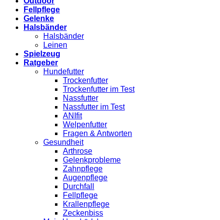
Outdoor
Fellpflege
Gelenke
Halsbänder
Halsbänder
Leinen
Spielzeug
Ratgeber
Hundefutter
Trockenfutter
Trockenfutter im Test
Nassfutter
Nassfutter im Test
ANIfit
Welpenfutter
Fragen & Antworten
Gesundheit
Arthrose
Gelenkprobleme
Zahnpflege
Augenpflege
Durchfall
Fellpflege
Krallenpflege
Zeckenbiss