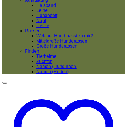
Ausrüstung
Halsband
Leine
Hundebett
Napf
Decke
Rassen
Welcher Hund passt zu mir?
Mittelgroße Hunderassen
Große Hunderassen
Finden
Tierheime
Züchter
Namen (Hündinnen)
Namen (Rüden)