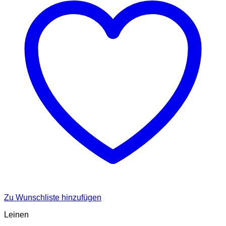
können
auf
der
Produktseite
gewählt
werden
Zu Wunschliste hinzufügen
Leinen