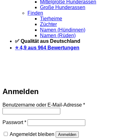
Mittelgroße Hunderassen
Große Hunderassen
Finden
Tierheime
Züchter
Namen (Hündinnen)
Namen (Rüden)
✅ Qualität aus Deutschland
⭐️ 4,9 aus 964 Bewertungen
Warteliste
Wir informieren dich per Email, sobald der Artikel
wieder vorrätig ist. Trage dich dazu einfach unten mit deiner
Email-Adresse ein.
Email
Auf Warteliste setzen
Anmelden
Erforderlich
Benutzername oder E-Mail-Adresse
*
Erforderlich
Passwort
*
Angemeldet bleiben
Anmelden