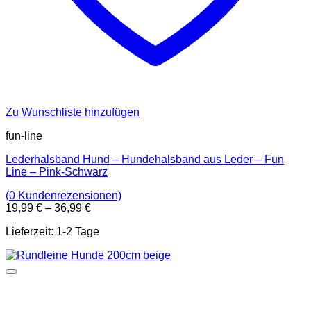
Zu Wunschliste hinzufügen
fun-line
Lederhalsband Hund – Hundehalsband aus Leder – Fun
Line – Pink-Schwarz
(
0
Kundenrezensionen)
19,99
€
–
36,99
€
Dieses
Lieferzeit:
1-2 Tage
Produkt
weist
mehrere
Varianten
auf.
Die
Optionen