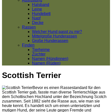
Ausrüstung
Halsband
Leine
Hundebett
Napf
Decke
Rassen
Welcher Hund passt zu mir?
Mittelgroße Hunderassen
Große Hunderassen
Finden
Tierheime
Züchter
Namen (Hündinnen)
Namen (Rüden)
Scottish Terrier
Bevor es einen Rassestandard für den
Scottish Terrier gab, fasste man diverse Terrierschläge aus
dem Schottischen Hochland unter der Bezeichnung Scotch
zusammen. Seit 1882 sieht die Rasse aus, wie man sie
heute kennt. Es handelt sich um einen untersetzten und
mutigen Hund, der seine Leute gegen Fremde und