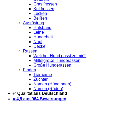
Gras fressen
Kot fressen
Lecken
Beißen
Ausrüstung
Halsband
Leine
Hundebett
Napf
Decke
Rassen
Welcher Hund passt zu mir?
Mittelgroße Hunderassen
Große Hunderassen
Finden
Tierheime
Züchter
Namen (Hündinnen)
Namen (Rüden)
✅ Qualität aus Deutschland
⭐️ 4,9 aus 964 Bewertungen
Warteliste
Wir informieren dich per Email, sobald der Artikel
wieder vorrätig ist. Trage dich dazu einfach unten mit deiner