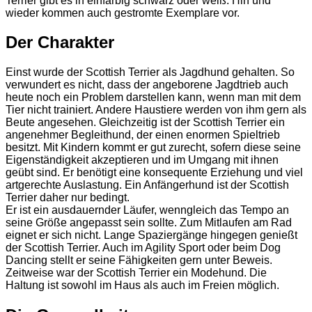
Terrier gibt es in einfarbig schwarz oder weiß. Hin und
wieder kommen auch gestromte Exemplare vor.
Der Charakter
Einst wurde der Scottish Terrier als Jagdhund gehalten. So
verwundert es nicht, dass der angeborene Jagdtrieb auch
heute noch ein Problem darstellen kann, wenn man mit dem
Tier nicht trainiert. Andere Haustiere werden von ihm gern als
Beute angesehen. Gleichzeitig ist der Scottish Terrier ein
angenehmer Begleithund, der einen enormen Spieltrieb
besitzt. Mit Kindern kommt er gut zurecht, sofern diese seine
Eigenständigkeit akzeptieren und im Umgang mit ihnen
geübt sind. Er benötigt eine konsequente Erziehung und viel
artgerechte Auslastung. Ein Anfängerhund ist der Scottish
Terrier daher nur bedingt.
Er ist ein ausdauernder Läufer, wenngleich das Tempo an
seine Größe angepasst sein sollte. Zum Mitlaufen am Rad
eignet er sich nicht. Lange Spaziergänge hingegen genießt
der Scottish Terrier. Auch im Agility Sport oder beim Dog
Dancing stellt er seine Fähigkeiten gern unter Beweis.
Zeitweise war der Scottish Terrier ein Modehund. Die
Haltung ist sowohl im Haus als auch im Freien möglich.