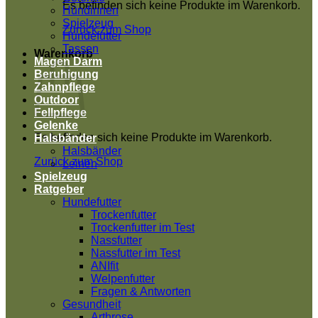
Es befinden sich keine Produkte im Warenkorb.
Hündinnen
Spielzeug
Zurück zum Shop
Hundefutter
Tassen
Warenkorb
Magen Darm
Beruhigung
Zahnpflege
Outdoor
Fellpflege
Gelenke
Es befinden sich keine Produkte im Warenkorb.
Halsbänder
Halsbänder
Zurück zum Shop
Leinen
Spielzeug
Ratgeber
Hundefutter
Trockenfutter
Trockenfutter im Test
Nassfutter
Nassfutter im Test
ANIfit
Welpenfutter
Fragen & Antworten
Gesundheit
Arthrose