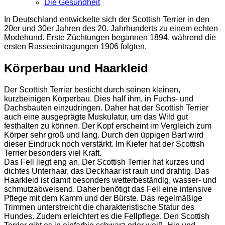
Die Gesundheit
In Deutschland entwickelte sich der Scottish Terrier in den
20er und 30er Jahren des 20. Jahrhunderts zu einem echten
Modehund. Erste Züchtungen begannen 1894, während die
ersten Rasseeintragungen 1906 folgten.
Körperbau und Haarkleid
Der Scottish Terrier besticht durch seinen kleinen,
kurzbeinigen Körperbau. Dies half ihm, in Fuchs- und
Dachsbauten einzudringen. Daher hat der Scottish Terrier
auch eine ausgeprägte Muskulatur, um das Wild gut
festhalten zu können. Der Kopf erscheint im Vergleich zum
Körper sehr groß und lang. Durch den üppigen Bart wird
dieser Eindruck noch verstärkt. Im Kiefer hat der Scottish
Terrier besonders viel Kraft.
Das Fell liegt eng an. Der Scottish Terrier hat kurzes und
dichtes Unterhaar, das Deckhaar ist rauh und drahtig. Das
Haarkleid ist damit besonders wetterbeständig, wasser- und
schmutzabweisend. Daher benötigt das Fell eine intensive
Pflege mit dem Kamm und der Bürste. Das regelmäßige
Trimmen unterstreicht die charakteristische Statur des
Hundes. Zudem erleichtert es die Fellpflege. Den Scottish