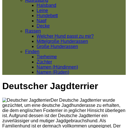
Ausrüstung
Halsband
Leine
Hundebett
Napf
Decke
Rassen
Welcher Hund passt zu mir?
Mittelgroße Hunderassen
Große Hunderassen
Finden
Tierheime
Züchter
Namen (Hündinnen)
Namen (Rüden)
Deutscher Jagdterrier
Der Deutsche Jagdterrier wurde
gezüchtet, um eine deutsche Jagdhunderasse zu erhalten,
die dem englischen Foxterrier in jeglicher Hinsicht überlegen
ist. Aufgrund dessen ist der Deutsche Jagdterrier ein
zuverlässiger und mutiger Jagdgebrauchshund. Als
Familienhund ist er demnach vollkommen ungeeignet. Der