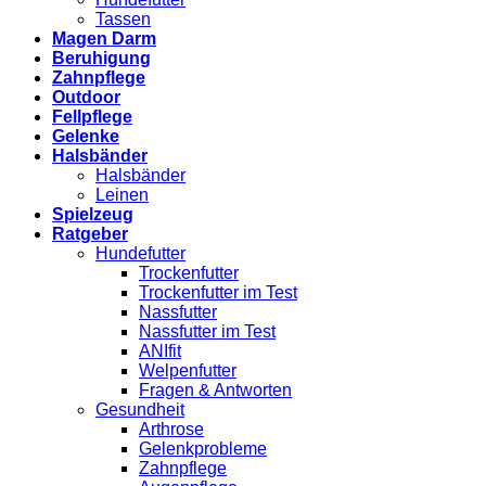
Tassen
Magen Darm
Beruhigung
Zahnpflege
Outdoor
Fellpflege
Gelenke
Halsbänder
Halsbänder
Leinen
Spielzeug
Ratgeber
Hundefutter
Trockenfutter
Trockenfutter im Test
Nassfutter
Nassfutter im Test
ANIfit
Welpenfutter
Fragen & Antworten
Gesundheit
Arthrose
Gelenkprobleme
Zahnpflege