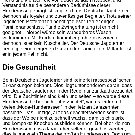
Verständnis für die besonderen Bedürfnisse dieser
Hunderasse geprägt ist, zeigt sich der Deutsche Jagdterrier
dennoch als loyaler und zuverlässiger Begleiter. Trotz seiner
jagdlichen Präferenzen benötigt dieser Terrier engen
Familienanschluss. Für die Zwingerhaltung ist er nicht
geeignet – hierbei würde sein wunderbares Wesen
verkümmern. Mit Kindern kommt er problemlos zurecht,
dennoch ist er kein Kuscheltier. Der Deutsche Jagdterrier
benötigt seinen eigenen Platz in der Familie, ein Mitläufer ist
er in jedem Fall nicht.
Die Gesundheit
Beim Deutschen Jagdterrier sind keinerlei rassespezifischen
Erkrankungen bekannt. Dies liegt unter anderem daran, dass
der Deutsche Jagdterrier in der Regel nur zur Jagd gezüchtet
wird. Die Zuchtlinien sind klein und selten – so wurde diese
Hunderasse bisher nicht „überzüchtet“, wie es leider mit
vielen „Mode-Hunderassen“ in den letzten Jahrzehnten
passierte. Das Einzige, auf das geachtet werden sollte ist,
dass der Welpe nicht zu schnell wächst, damit sich starke
und kompakte Knochen ausbilden können. Bei eher kleinen
Hunderassen muss darauf eher seltener geachtet werden,
dies ist meist ein Thema der großen Hunderassen. Doch um