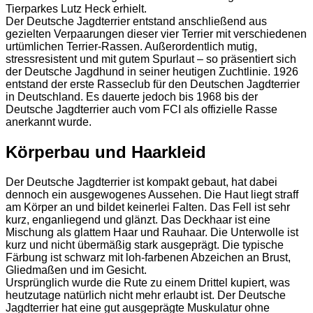
Tierparkes Lutz Heck erhielt.
Der Deutsche Jagdterrier entstand anschließend aus
gezielten Verpaarungen dieser vier Terrier mit verschiedenen
urtümlichen Terrier-Rassen. Außerordentlich mutig,
stressresistent und mit gutem Spurlaut – so präsentiert sich
der Deutsche Jagdhund in seiner heutigen Zuchtlinie. 1926
entstand der erste Rasseclub für den Deutschen Jagdterrier
in Deutschland. Es dauerte jedoch bis 1968 bis der
Deutsche Jagdterrier auch vom FCI als offizielle Rasse
anerkannt wurde.
Körperbau und Haarkleid
Der Deutsche Jagdterrier ist kompakt gebaut, hat dabei
dennoch ein ausgewogenes Aussehen. Die Haut liegt straff
am Körper an und bildet keinerlei Falten. Das Fell ist sehr
kurz, enganliegend und glänzt. Das Deckhaar ist eine
Mischung als glattem Haar und Rauhaar. Die Unterwolle ist
kurz und nicht übermäßig stark ausgeprägt. Die typische
Färbung ist schwarz mit loh-farbenen Abzeichen an Brust,
Gliedmaßen und im Gesicht.
Ursprünglich wurde die Rute zu einem Drittel kupiert, was
heutzutage natürlich nicht mehr erlaubt ist. Der Deutsche
Jagdterrier hat eine gut ausgeprägte Muskulatur ohne