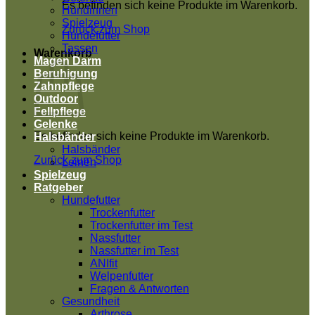
Es befinden sich keine Produkte im Warenkorb.
Hündinnen
Spielzeug
Zurück zum Shop
Hundefutter
Tassen
Warenkorb
Magen Darm
Beruhigung
Zahnpflege
Outdoor
Fellpflege
Gelenke
Es befinden sich keine Produkte im Warenkorb.
Halsbänder
Halsbänder
Zurück zum Shop
Leinen
Spielzeug
Ratgeber
Hundefutter
Trockenfutter
Trockenfutter im Test
Nassfutter
Nassfutter im Test
ANIfit
Welpenfutter
Fragen & Antworten
Gesundheit
Arthrose