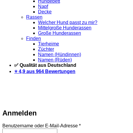
Hundebett
Napf
Decke
Rassen
Welcher Hund passt zu mir?
Mittelgroße Hunderassen
Große Hunderassen
Finden
Tierheime
Züchter
Namen (Hündinnen)
Namen (Rüden)
✅ Qualität aus Deutschland
⭐️ 4,9 aus 964 Bewertungen
Warteliste
Wir informieren dich per Email, sobald der Artikel
wieder vorrätig ist. Trage dich dazu einfach unten mit deiner
Email-Adresse ein.
Email
Auf Warteliste setzen
Anmelden
Erforderlich
Benutzername oder E-Mail-Adresse
*