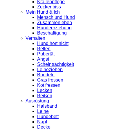
Krallenpflege
Zeckenbiss
Mein Hund & Ich
Mensch und Hund
Zusammenleben
Hundeerziehung
Beschäftigung
Verhalten
Hund hört nicht
Bellen
Pubertät
Angst
Scheinträchtigkeit
Leineziehen
Buddeln
Gras fressen
Kot fressen
Lecken
Beißen
Ausrüstung
Halsband
Leine
Hundebett
Napf
Decke