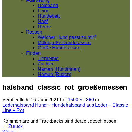
Ausrüstung
Halsband
Leine
Hundebett
Napf
Decke
Rassen
Welcher Hund passt zu mir?
Mittelgroße Hunderassen
Große Hunderassen
Finden
Tierheime
Züchter
Namen (Hündinnen)
Namen (Rüden)
halsband_classic_rot_groeßemessen
Veröffentlicht
16. Juni 2021
bei
1500 × 1360
in
Lederhalsband Hund – Hundehalsband aus Leder – Classic
Line – Rot
Kommentare und Trackbacks sind derzeit geschlossen.
←
Zurück
Weiter
→