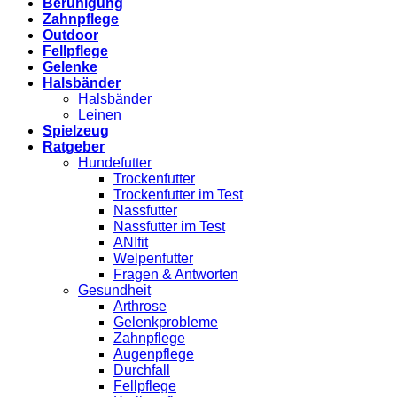
Beruhigung
Zahnpflege
Outdoor
Fellpflege
Gelenke
Halsbänder
Halsbänder
Leinen
Spielzeug
Ratgeber
Hundefutter
Trockenfutter
Trockenfutter im Test
Nassfutter
Nassfutter im Test
ANIfit
Welpenfutter
Fragen & Antworten
Gesundheit
Arthrose
Gelenkprobleme
Zahnpflege
Augenpflege
Durchfall
Fellpflege