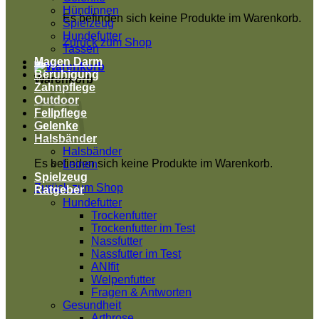
Hündinnen
Es befinden sich keine Produkte im Warenkorb.
Spielzeug
Hundefutter
Zurück zum Shop
Tassen
Magen Darm
Beruhigung
Warenkorb
Zahnpflege
Outdoor
Fellpflege
Gelenke
Halsbänder
Halsbänder
Es befinden sich keine Produkte im Warenkorb.
Leinen
Spielzeug
Zurück zum Shop
Ratgeber
Hundefutter
Trockenfutter
Trockenfutter im Test
Nassfutter
Nassfutter im Test
ANIfit
Welpenfutter
Fragen & Antworten
Gesundheit
Arthrose