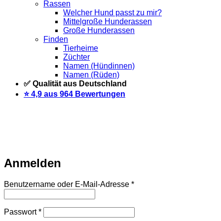
Rassen
Welcher Hund passt zu mir?
Mittelgroße Hunderassen
Große Hunderassen
Finden
Tierheime
Züchter
Namen (Hündinnen)
Namen (Rüden)
✅ Qualität aus Deutschland
⭐️ 4,9 aus 964 Bewertungen
Warteliste
Wir informieren dich per Email, sobald der Artikel
wieder vorrätig ist. Trage dich dazu einfach unten mit deiner
Email-Adresse ein.
Email
Auf Warteliste setzen
Anmelden
Erforderlich
Benutzername oder E-Mail-Adresse
*
Erforderlich
Passwort
*