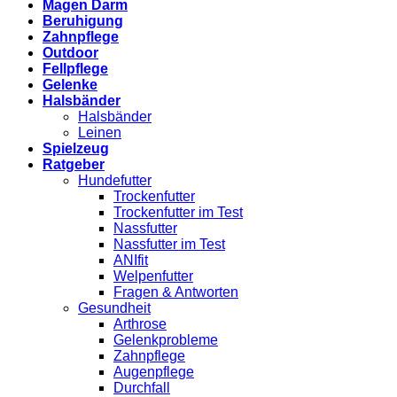
Magen Darm
Beruhigung
Zahnpflege
Outdoor
Fellpflege
Gelenke
Halsbänder
Halsbänder
Leinen
Spielzeug
Ratgeber
Hundefutter
Trockenfutter
Trockenfutter im Test
Nassfutter
Nassfutter im Test
ANIfit
Welpenfutter
Fragen & Antworten
Gesundheit
Arthrose
Gelenkprobleme
Zahnpflege
Augenpflege
Durchfall