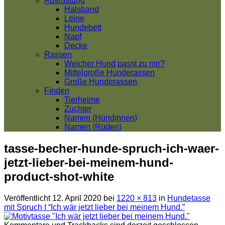
Ausrüstung
Halsband
Leine
Hundebett
Napf
Decke
Rassen
Welcher Hund passt zu mir?
Mittelgroße Hunderassen
Große Hunderassen
Finden
Tierheime
Züchter
Namen (Hündinnen)
Namen (Rüden)
tasse-becher-hunde-spruch-ich-waer-
jetzt-lieber-bei-meinem-hund-
product-shot-white
Veröffentlicht
12. April 2020
bei
1220 × 813
in
Hundetasse
mit Spruch I “Ich wär jetzt lieber bei meinem Hund.”