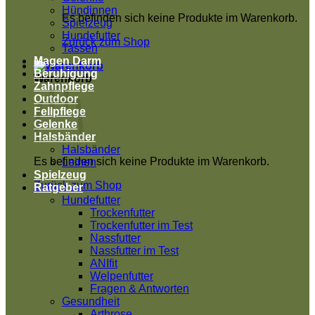
Hündinnen
Es befinden sich keine Produkte im Warenkorb.
Spielzeug
Hundefutter
Zurück zum Shop
Tassen
Magen Darm
Beruhigung
Warenkorb
Zahnpflege
Outdoor
Fellpflege
Gelenke
Halsbänder
Halsbänder
Es befinden sich keine Produkte im Warenkorb.
Leinen
Spielzeug
Zurück zum Shop
Ratgeber
Hundefutter
Trockenfutter
Trockenfutter im Test
Nassfutter
Nassfutter im Test
ANIfit
Welpenfutter
Fragen & Antworten
Gesundheit
Arthrose