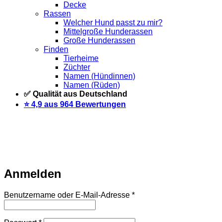
Decke
Rassen
Welcher Hund passt zu mir?
Mittelgroße Hunderassen
Große Hunderassen
Finden
Tierheime
Züchter
Namen (Hündinnen)
Namen (Rüden)
✅ Qualität aus Deutschland
⭐️ 4,9 aus 964 Bewertungen
Warteliste
Wir informieren dich per Email, sobald der Artikel
wieder vorrätig ist. Trage dich dazu einfach unten mit deiner
Email-Adresse ein.
Email
Auf Warteliste setzen
Anmelden
Erforderlich
Benutzername oder E-Mail-Adresse
*
Erforderlich