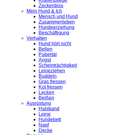
Krallenpflege
Zeckenbiss
Mein Hund & Ich
Mensch und Hund
Zusammenleben
Hundeerziehung
Beschäftigung
Verhalten
Hund hört nicht
Bellen
Pubertät
Angst
Scheinträchtigkeit
Leineziehen
Buddeln
Gras fressen
Kot fressen
Lecken
Beißen
Ausrüstung
Halsband
Leine
Hundebett
Napf
Decke