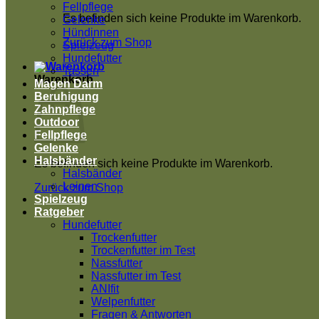
Fellpflege
Es befinden sich keine Produkte im Warenkorb.
Gelenke
Hündinnen
Zurück zum Shop
Spielzeug
Hundefutter
Tassen
Warenkorb
Magen Darm
Beruhigung
Zahnpflege
Outdoor
Fellpflege
Gelenke
Halsbänder
Es befinden sich keine Produkte im Warenkorb.
Halsbänder
Leinen
Zurück zum Shop
Spielzeug
Ratgeber
Hundefutter
Trockenfutter
Trockenfutter im Test
Nassfutter
Nassfutter im Test
ANIfit
Welpenfutter
Fragen & Antworten