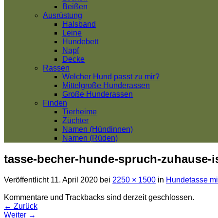
Beißen
Ausrüstung
Halsband
Leine
Hundebett
Napf
Decke
Rassen
Welcher Hund passt zu mir?
Mittelgroße Hunderassen
Große Hunderassen
Finden
Tierheime
Züchter
Namen (Hündinnen)
Namen (Rüden)
tasse-becher-hunde-spruch-zuhause-is
Veröffentlicht
11. April 2020
bei
2250 × 1500
in
Hundetasse mit
Kommentare und Trackbacks sind derzeit geschlossen.
←
Zurück
Weiter
→