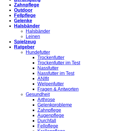
Zahnpflege
Outdoor
Fellpflege
Gelenke
Halsbänder
Halsbänder
Leinen
Spielzeug
Ratgeber
Hundefutter
Trockenfutter
Trockenfutter im Test
Nassfutter
Nassfutter im Test
ANIfit
Welpenfutter
Fragen & Antworten
Gesundheit
Arthrose
Gelenkprobleme
Zahnpflege
Augenpflege
Durchfall
Fellpflege