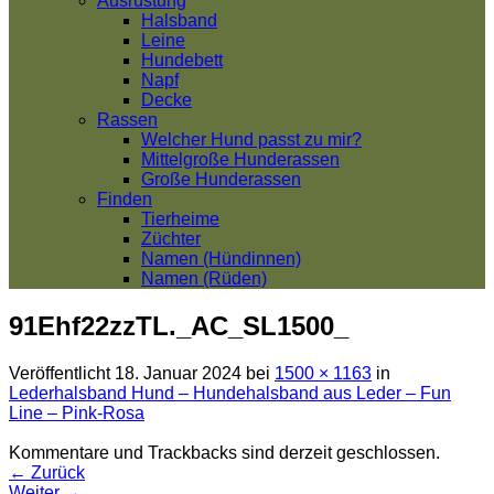
Ausrüstung
Halsband
Leine
Hundebett
Napf
Decke
Rassen
Welcher Hund passt zu mir?
Mittelgroße Hunderassen
Große Hunderassen
Finden
Tierheime
Züchter
Namen (Hündinnen)
Namen (Rüden)
91Ehf22zzTL._AC_SL1500_
Veröffentlicht
18. Januar 2024
bei
1500 × 1163
in
Lederhalsband Hund – Hundehalsband aus Leder – Fun
Line – Pink-Rosa
Kommentare und Trackbacks sind derzeit geschlossen.
←
Zurück
Weiter
→