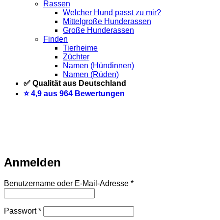
Rassen
Welcher Hund passt zu mir?
Mittelgroße Hunderassen
Große Hunderassen
Finden
Tierheime
Züchter
Namen (Hündinnen)
Namen (Rüden)
✅ Qualität aus Deutschland
⭐️ 4,9 aus 964 Bewertungen
Warteliste
Wir informieren dich per Email, sobald der Artikel
wieder vorrätig ist. Trage dich dazu einfach unten mit deiner
Email-Adresse ein.
Email
Auf Warteliste setzen
Anmelden
Erforderlich
Benutzername oder E-Mail-Adresse
*
Erforderlich
Passwort
*