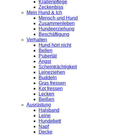
Krallenpflege
Zeckenbiss
Mein Hund & Ich
Mensch und Hund
Zusammenleben
Hundeerziehung
Beschäftigung
Verhalten
Hund hört nicht
Bellen
Pubertät
Angst
Scheinträchtigkeit
Leineziehen
Buddeln
Gras fressen
Kot fressen
Lecken
Beißen
Ausrüstung
Halsband
Leine
Hundebett
Napf
Decke