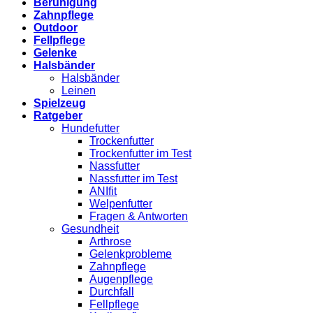
Beruhigung
Zahnpflege
Outdoor
Fellpflege
Gelenke
Halsbänder
Halsbänder
Leinen
Spielzeug
Ratgeber
Hundefutter
Trockenfutter
Trockenfutter im Test
Nassfutter
Nassfutter im Test
ANIfit
Welpenfutter
Fragen & Antworten
Gesundheit
Arthrose
Gelenkprobleme
Zahnpflege
Augenpflege
Durchfall
Fellpflege