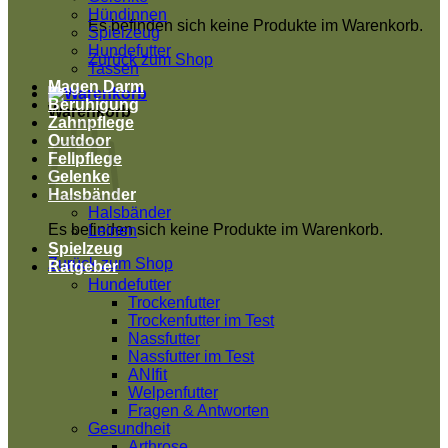
Hündinnen
Es befinden sich keine Produkte im Warenkorb.
Spielzeug
Hundefutter
Zurück zum Shop
Tassen
Magen Darm
Beruhigung
Warenkorb
Zahnpflege
Outdoor
Fellpflege
Gelenke
Halsbänder
Halsbänder
Es befinden sich keine Produkte im Warenkorb.
Leinen
Spielzeug
Zurück zum Shop
Ratgeber
Hundefutter
Trockenfutter
Trockenfutter im Test
Nassfutter
Nassfutter im Test
ANIfit
Welpenfutter
Fragen & Antworten
Gesundheit
Arthrose