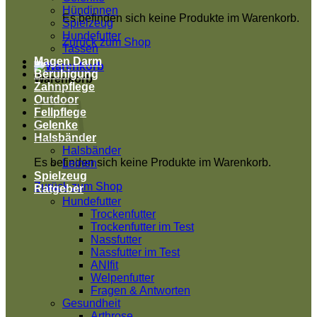
Hündinnen
Es befinden sich keine Produkte im Warenkorb.
Spielzeug
Hundefutter
Zurück zum Shop
Tassen
Magen Darm
Beruhigung
Warenkorb
Zahnpflege
Outdoor
Fellpflege
Gelenke
Halsbänder
Halsbänder
Es befinden sich keine Produkte im Warenkorb.
Leinen
Spielzeug
Zurück zum Shop
Ratgeber
Hundefutter
Trockenfutter
Trockenfutter im Test
Nassfutter
Nassfutter im Test
ANIfit
Welpenfutter
Fragen & Antworten
Gesundheit
Arthrose