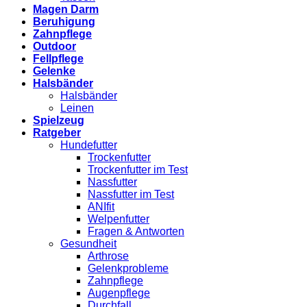
Magen Darm
Beruhigung
Zahnpflege
Outdoor
Fellpflege
Gelenke
Halsbänder
Halsbänder
Leinen
Spielzeug
Ratgeber
Hundefutter
Trockenfutter
Trockenfutter im Test
Nassfutter
Nassfutter im Test
ANIfit
Welpenfutter
Fragen & Antworten
Gesundheit
Arthrose
Gelenkprobleme
Zahnpflege
Augenpflege
Durchfall