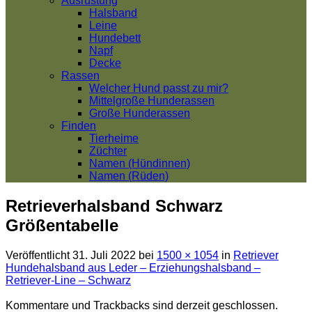
Ausrüstung
Halsband
Leine
Hundebett
Napf
Decke
Rassen
Welcher Hund passt zu mir?
Mittelgroße Hunderassen
Große Hunderassen
Finden
Tierheime
Züchter
Namen (Hündinnen)
Namen (Rüden)
Retrieverhalsband Schwarz
Größentabelle
Veröffentlicht
31. Juli 2022
bei
1500 × 1054
in
Retriever
Hundehalsband aus Leder – Erziehungshalsband –
Retriever-Line – Schwarz
Kommentare und Trackbacks sind derzeit geschlossen.