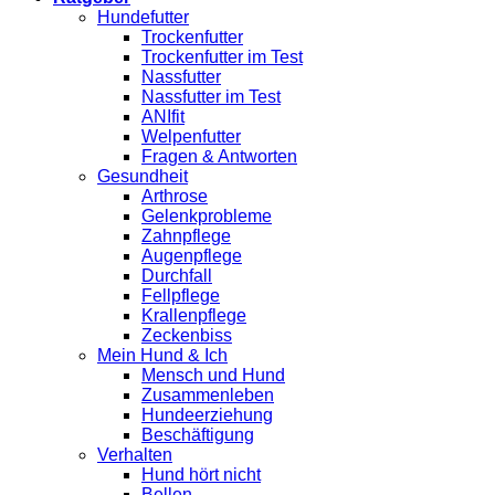
Hundefutter
Trockenfutter
Trockenfutter im Test
Nassfutter
Nassfutter im Test
ANIfit
Welpenfutter
Fragen & Antworten
Gesundheit
Arthrose
Gelenkprobleme
Zahnpflege
Augenpflege
Durchfall
Fellpflege
Krallenpflege
Zeckenbiss
Mein Hund & Ich
Mensch und Hund
Zusammenleben
Hundeerziehung
Beschäftigung
Verhalten
Hund hört nicht
Bellen