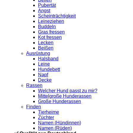
Pubertät
Angst
Scheinträchtigkeit
Leineziehen
Buddeln
Gras fressen
Kot fressen
Lecken
Beißen
Ausrüstung
Halsband
Leine
Hundebett
Napf
Decke
Rassen
Welcher Hund passt zu mir?
Mittelgroße Hunderassen
Große Hunderassen
Finden
Tierheime
Züchter
Namen (Hündinnen)
Namen (Rüden)