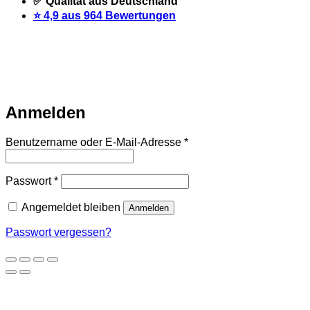
✅ Qualität aus Deutschland
⭐️ 4,9 aus 964 Bewertungen
Warteliste
Wir informieren dich per Email, sobald der Artikel
wieder vorrätig ist. Trage dich dazu einfach unten mit deiner
Email-Adresse ein.
Email
Auf Warteliste setzen
Anmelden
Erforderlich
Benutzername oder E-Mail-Adresse
*
Erforderlich
Passwort
*
Angemeldet bleiben
Anmelden
Passwort vergessen?