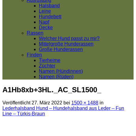
Ausrüstung
Halsband
Leine
Hundebett
Napf
Decke
Rassen
Welcher Hund passt zu mir?
Mittelgroße Hunderassen
Große Hunderassen
Finden
Tierheime
Züchter
Namen (Hündinnen)
Namen (Rüden)
A1Hb8xb+3HL._AC_SL1500_
Veröffentlicht
27. März 2022
bei
1500 × 1488
in
Lederhalsband Hund – Hundehalsband aus Leder – Fun
Line – Türkis-Braun