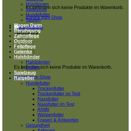
Hündinnen
Es befinden sich keine Produkte im Warenkorb.
Spielzeug
Hundefutter
Zurück zum Shop
Tassen
Magen Darm
Beruhigung
Warenkorb
Zahnpflege
Outdoor
Fellpflege
Gelenke
Halsbänder
Halsbänder
Es befinden sich keine Produkte im Warenkorb.
Leinen
Spielzeug
Zurück zum Shop
Ratgeber
Hundefutter
Trockenfutter
Trockenfutter im Test
Nassfutter
Nassfutter im Test
ANIfit
Welpenfutter
Fragen & Antworten
Gesundheit
Arthrose