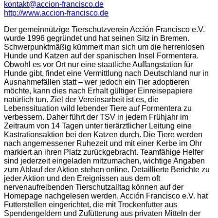
kontakt@accion-francisco.de
http://www.accion-francisco.de
Der gemeinnützige Tierschutzverein Acción Francisco e.V.
wurde 1996 gegründet und hat seinen Sitz in Bremen.
Schwerpunktmäßig kümmert man sich um die herrenlosen
Hunde und Katzen auf der spanischen Insel Formentera.
Obwohl es vor Ort nur eine staatliche Auffangstation für
Hunde gibt, findet eine Vermittlung nach Deutschland nur in
Ausnahmefällen statt – wer jedoch ein Tier adoptieren
möchte, kann dies nach Erhalt gültiger Einreisepapiere
natürlich tun. Ziel der Vereinsarbeit ist es, die
Lebenssituation wild lebender Tiere auf Formentera zu
verbessern. Daher führt der TSV in jedem Frühjahr im
Zeitraum von 14 Tagen unter tierärztlicher Leitung eine
Kastrationsaktion bei den Katzen durch. Die Tiere werden
nach angemessener Ruhezeit und mit einer Kerbe im Ohr
markiert an ihren Platz zurückgebracht. Teamfähige Helfer
sind jederzeit eingeladen mitzumachen, wichtige Angaben
zum Ablauf der Aktion stehen online. Detaillierte Berichte zu
jeder Aktion und den Ereignissen aus dem oft
nervenaufreibenden Tierschutzalltag können auf der
Homepage nachgelesen werden. Acción Francisco e.V. hat
Futterstellen eingerichtet, die mit Trockenfutter aus
Spendengeldern und Zufütterung aus privaten Mitteln der