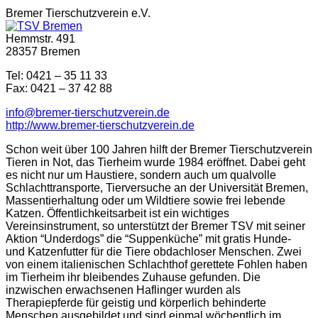
Bremer Tierschutzverein e.V.
Hemmstr. 491
28357 Bremen
Tel: 0421 – 35 11 33
Fax: 0421 – 37 42 88
info@bremer-tierschutzverein.de
http://www.bremer-tierschutzverein.de
Schon weit über 100 Jahren hilft der Bremer Tierschutzverein
Tieren in Not, das Tierheim wurde 1984 eröffnet. Dabei geht
es nicht nur um Haustiere, sondern auch um qualvolle
Schlachttransporte, Tierversuche an der Universität Bremen,
Massentierhaltung oder um Wildtiere sowie frei lebende
Katzen. Öffentlichkeitsarbeit ist ein wichtiges
Vereinsinstrument, so unterstützt der Bremer TSV mit seiner
Aktion “Underdogs” die “Suppenküche” mit gratis Hunde-
und Katzenfutter für die Tiere obdachloser Menschen. Zwei
von einem italienischen Schlachthof gerettete Fohlen haben
im Tierheim ihr bleibendes Zuhause gefunden. Die
inzwischen erwachsenen Haflinger wurden als
Therapiepferde für geistig und körperlich behinderte
Menschen ausgebildet und sind einmal wöchentlich im