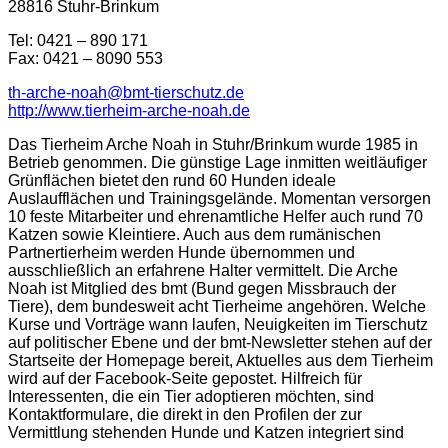
28816 Stuhr-Brinkum
Tel: 0421 – 890 171
Fax: 0421 – 8090 553
th-arche-noah@bmt-tierschutz.de
http://www.tierheim-arche-noah.de
Das Tierheim Arche Noah in Stuhr/Brinkum wurde 1985 in
Betrieb genommen. Die günstige Lage inmitten weitläufiger
Grünflächen bietet den rund 60 Hunden ideale
Auslaufflächen und Trainingsgelände. Momentan versorgen
10 feste Mitarbeiter und ehrenamtliche Helfer auch rund 70
Katzen sowie Kleintiere. Auch aus dem rumänischen
Partnertierheim werden Hunde übernommen und
ausschließlich an erfahrene Halter vermittelt. Die Arche
Noah ist Mitglied des bmt (Bund gegen Missbrauch der
Tiere), dem bundesweit acht Tierheime angehören. Welche
Kurse und Vorträge wann laufen, Neuigkeiten im Tierschutz
auf politischer Ebene und der bmt-Newsletter stehen auf der
Startseite der Homepage bereit, Aktuelles aus dem Tierheim
wird auf der Facebook-Seite gepostet. Hilfreich für
Interessenten, die ein Tier adoptieren möchten, sind
Kontaktformulare, die direkt in den Profilen der zur
Vermittlung stehenden Hunde und Katzen integriert sind