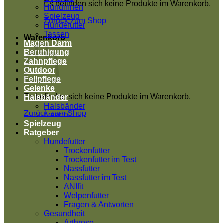
Es befinden sich keine Produkte im Warenkorb.
Hündinnen
Spielzeug
Zurück zum Shop
Hundefutter
Tassen
Warenkorb
Magen Darm
Beruhigung
Zahnpflege
Outdoor
Fellpflege
Gelenke
Es befinden sich keine Produkte im Warenkorb.
Halsbänder
Halsbänder
Zurück zum Shop
Leinen
Spielzeug
Ratgeber
Hundefutter
Trockenfutter
Trockenfutter im Test
Nassfutter
Nassfutter im Test
ANIfit
Welpenfutter
Fragen & Antworten
Gesundheit
Arthrose