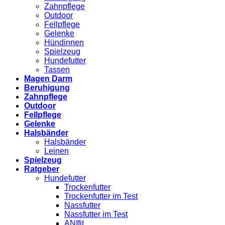
Zahnpflege
Outdoor
Fellpflege
Gelenke
Hündinnen
Spielzeug
Hundefutter
Tassen
Magen Darm
Beruhigung
Zahnpflege
Outdoor
Fellpflege
Gelenke
Halsbänder
Halsbänder
Leinen
Spielzeug
Ratgeber
Hundefutter
Trockenfutter
Trockenfutter im Test
Nassfutter
Nassfutter im Test
ANIfit