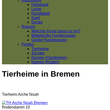
Ausrüstung
Halsband
Leine
Hundebett
Napf
Decke
Rassen
Welcher Hund passt zu mir?
Mittelgroße Hunderassen
Große Hunderassen
Finden
Tierheime
Züchter
Namen (Hündinnen)
Namen (Rüden)
Tierheime in Bremen
Tierheim Arche Noah
Rodendamm 10