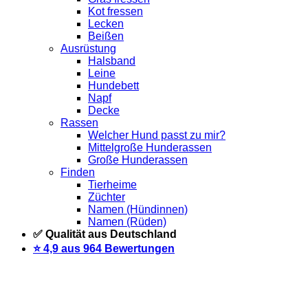
Kot fressen
Lecken
Beißen
Ausrüstung
Halsband
Leine
Hundebett
Napf
Decke
Rassen
Welcher Hund passt zu mir?
Mittelgroße Hunderassen
Große Hunderassen
Finden
Tierheime
Züchter
Namen (Hündinnen)
Namen (Rüden)
✅ Qualität aus Deutschland
⭐️ 4,9 aus 964 Bewertungen
Warteliste
Wir informieren dich per Email, sobald der Artikel
wieder vorrätig ist. Trage dich dazu einfach unten mit deiner
Email-Adresse ein.