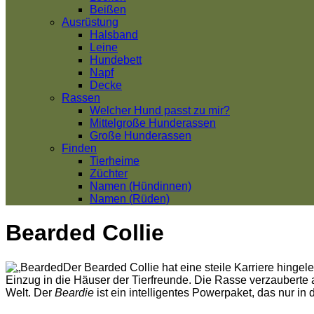
Beißen
Ausrüstung
Halsband
Leine
Hundebett
Napf
Decke
Rassen
Welcher Hund passt zu mir?
Mittelgroße Hunderassen
Große Hunderassen
Finden
Tierheime
Züchter
Namen (Hündinnen)
Namen (Rüden)
Bearded Collie
Der Bearded Collie hat eine steile Karriere hingel
Einzug in die Häuser der Tierfreunde. Die Rasse verzauberte
Welt. Der
Beardie
ist ein intelligentes Powerpaket, das nur in 