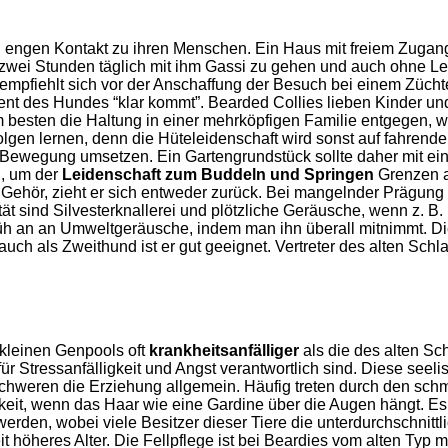
engen Kontakt zu ihren Menschen. Ein Haus mit freiem Zugang 
zwei Stunden täglich mit ihm Gassi zu gehen und auch ohne Lei
empfiehlt sich vor der Anschaffung der Besuch bei einem Züch
 des Hundes “klar kommt”. Bearded Collies lieben Kinder und
esten die Haltung in einer mehrköpfigen Familie entgegen, wo 
olgen lernen, denn die Hüteleidenschaft wird sonst auf fahrend
iel Bewegung umsetzen. Ein Gartengrundstück sollte daher mit 
n, um der
Leidenschaft zum Buddeln und Springen
Grenzen a
Gehör, zieht er sich entweder zurück. Bei mangelnder Prägung
ät sind Silvesterknallerei und plötzliche Geräusche, wenn z. B.
an an Umweltgeräusche, indem man ihn überall mitnimmt. Die R
auch als Zweithund ist er gut geeignet. Vertreter des alten Schl
 kleinen Genpools oft
krankheitsanfälliger
als die des alten Sc
für Stressanfälligkeit und Angst verantwortlich sind. Diese s
chweren die Erziehung allgemein. Häufig treten durch den sch
t, wenn das Haar wie eine Gardine über die Augen hängt. Es li
rden, wobei viele Besitzer dieser Tiere die unterdurchschnitt
eit höheres Alter. Die Fellpflege ist bei Beardies vom alten Typ