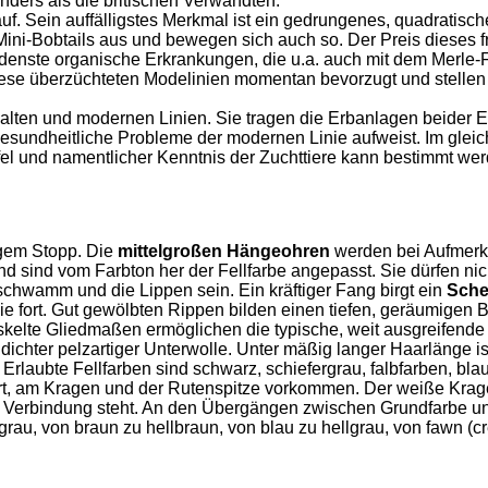
nders als die britischen Verwandten.
uf. Sein auffälligstes Merkmal ist ein gedrungenes, quadrati
Mini-Bobtails aus und bewegen sich auch so. Der Preis dieses 
enste organische Erkrankungen, die u.a. auch mit dem Merle
iese überzüchteten Modelinien momentan bevorzugt und stellen
alten und modernen Linien. Sie tragen die Erbanlagen beider E
esundheitliche Probleme der modernen Linie aufweist. Im glei
und namentlicher Kenntnis der Zuchttiere kann bestimmt werden
igem Stopp. Die
mittelgroßen Hängeohren
werden bei Aufmerk
 und sind vom Farbton her der Fellfarbe angepasst. Sie dürfen 
chwamm und die Lippen sein. Ein kräftiger Fang birgt ein
Sche
 fort. Gut gewölbten Rippen bilden einen tiefen, geräumigen Bru
skelte Gliedmaßen ermöglichen die typische, weit ausgreifende
t dichter pelzartiger Unterwolle. Unter mäßig langer Haarlänge i
Erlaubte Fellfarben sind schwarz, schiefergrau, falbfarben, b
t, am Kragen und der Rutenspitze vorkommen. Der weiße Kragen 
 in Verbindung steht. An den Übergängen zwischen Grundfarbe 
grau, von braun zu hellbraun, von blau zu hellgrau, von fawn (c