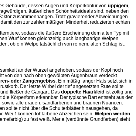
sches Gebäude, dessen Augen und Körperkontur von
üppigem,
fragwürdigen, äußerlichen Schönheitsideals sind, neben den
-Faktor zusammenhängen. Trotz gravierender Abweichungen
 damit den zur zahlenmäßigen Minderheit reduzierten echten
lterntiere, sodass die äußere Erscheinung dem alten Typ mit
chen Wurf können gleichzeitig auch langhaarige Welpen
, ob ein Welpe tatsächlich von reinem, alten Schlag ist.
samkeit an der Wurzel angehoben, sodass der Kopf noch
nicht von den nach oben gewölbten Augenbraun verdeckt
ren- oder Zangengebiss
. Ein mäßig langer Hals setzt sich in
stkorb. Der letzte Wirbel der tief angesetzten Rute sollte
 und fließende Gangart. Das
doppelte Haarkleid
ist zottig und
st die Körperform erkennbar. Der typische Bart entsteht aus den
lau sowie alle grauen, sandfarbenen und braunen Nuancen.
sollte nicht über die Schulterblätter hinausgehen, da
und Weiß können lohfarbene Abzeichen sein.
Welpen werden
remefarbig) zu fast weiß. Merle (verdünnte Grundfarben) sieht