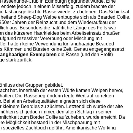
te Rassehunde-Club in Edinburgh gegründet wurde. Eine
 endete jedoch in einem Misserfolg, zudem brachte der
die fast ausgelöschte Rasse wieder zu beleben. Das Schicksal
e Shetland Sheep-Dog Welpe entpuppte sich als Bearded Collie.
n 1950er Jahren der Reinzucht und dem Wiederaufbau der
ich aus. Besonders die natürliche Länge des Fells war
en des kürzeren Haarkleides beim Arbeitseinsatz draußen
ufgrund rezessiver Vererbung oder Mischung mit
äfer hatten keine Verwendung für langhaarige Bearded
ches Kämmen und Bürsten keine Zeit. Genau entgegengesetzt
langhaarigen Exemplaren
die Rasse (und den Profit)
e stark zurück.
influss drei Gruppen gebildet.
bracht hat. Innerhalb der ersten Würfe kamen Welpen hervor,
atten. Die Rassebegründerin legte Wert auf korrekten
. Bei allen Arbeitsqualitäten eigneten sich diese
 kleinere Beardies zu züchten. Letztendlich wurde der alte
mühten sich jedoch immer, den alten Schlag in seiner
hnlichkeit zum Border Collie aufzuheben, wurde erreicht. Da
e Möglichkeit bestand in der Mischpaarung mit
ein spezielles Zuchtbuch geführt. Amerikanische Working