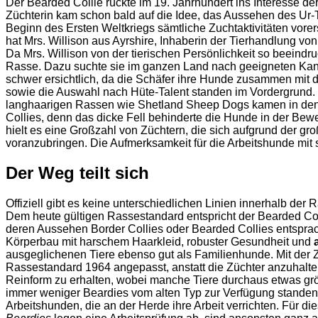
Der Bearded Collie rückte im 19. Jahrhundert ins Interesse 
Züchterin kam schon bald auf die Idee, das Aussehen des Ur-
Beginn des Ersten Weltkriegs sämtliche Zuchtaktivitäten vore
hat Mrs. Willison aus Ayrshire, Inhaberin der Tierhandlung v
Da Mrs. Willison von der tierischen Persönlichkeit so beeind
Rasse. Dazu suchte sie im ganzen Land nach geeigneten Kandi
schwer ersichtlich, da die Schäfer ihre Hunde zusammen mit 
sowie die Auswahl nach Hüte-Talent standen im Vordergrund.
langhaarigen Rassen wie Shetland Sheep Dogs kamen in den W
Collies, denn das dicke Fell behinderte die Hunde in der Be
hielt es eine Großzahl von Züchtern, die sich aufgrund der 
voranzubringen. Die Aufmerksamkeit für die Arbeitshunde mit
Der Weg teilt sich
Offiziell gibt es keine unterschiedlichen Linien innerhalb der
Dem heute gültigen Rassestandard entspricht der Bearded Col
deren Aussehen Border Collies oder Bearded Collies entspra
Körperbau mit harschem Haarkleid, robuster Gesundheit und
ausgeglichenen Tiere ebenso gut als Familienhunde. Mit der Z
Rassestandard 1964 angepasst, anstatt die Züchter anzuhalte
Reinform zu erhalten, wobei manche Tiere durchaus etwas größ
immer weniger Beardies vom alten Typ zur Verfügung standen
Arbeitshunden, die an der Herde ihre Arbeit verrichten. Für d