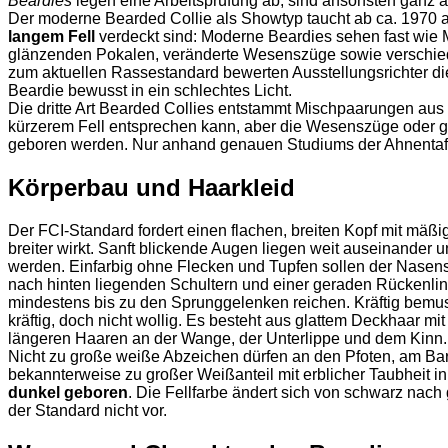
Beardies
legen eine Arbeitsprüfung ab, sind ansonsten ganz a
Der moderne Bearded Collie als Showtyp taucht ab ca. 1970 a
langem Fell
verdeckt sind: Moderne Beardies sehen fast wie 
glänzenden Pokalen, veränderte Wesenszüge sowie verschied
zum aktuellen Rassestandard bewerten Ausstellungsrichter d
Beardie bewusst in ein schlechtes Licht.
Die dritte Art Bearded Collies entstammt Mischpaarungen aus 
kürzerem Fell entsprechen kann, aber die Wesenszüge oder g
geboren werden. Nur anhand genauen Studiums der Ahnentafel 
Körperbau und Haarkleid
Der FCI-Standard fordert einen flachen, breiten Kopf mit mäß
breiter wirkt. Sanft blickende Augen liegen weit auseinander
werden. Einfarbig ohne Flecken und Tupfen sollen der Nasens
nach hinten liegenden Schultern und einer geraden Rückenlinie
mindestens bis zu den Sprunggelenken reichen. Kräftig bemu
kräftig, doch nicht wollig. Es besteht aus glattem Deckhaar mi
längeren Haaren an der Wange, der Unterlippe und dem Kinn. 
Nicht zu große weiße Abzeichen dürfen an den Pfoten, am Bar
bekannterweise zu großer Weißanteil mit erblicher Taubheit
dunkel geboren
. Die Fellfarbe ändert sich von schwarz nach 
der Standard nicht vor.