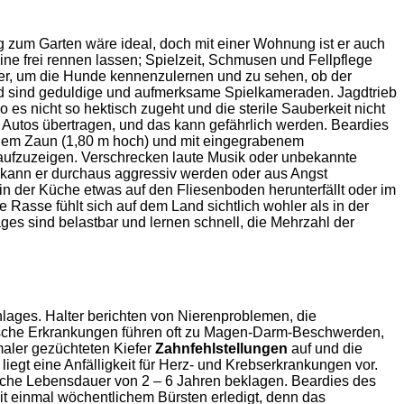
zum Garten wäre ideal, doch mit einer Wohnung ist er auch
ne frei rennen lassen; Spielzeit, Schmusen und Fellpflege
ter, um die Hunde kennenzulernen und zu sehen, ob der
 sind geduldige und aufmerksame Spielkameraden. Jagdtrieb
es nicht so hektisch zugeht und die sterile Sauberkeit nicht
e Autos übertragen, und das kann gefährlich werden. Beardies
einem Zaun (1,80 m hoch) und mit eingegrabenem
ufzuzeigen. Verschrecken laute Musik oder unbekannte
 kann er durchaus aggressiv werden oder aus Angst
 in der Küche etwas auf den Fliesenboden herunterfällt oder im
asse fühlt sich auf dem Land sichtlich wohler als in der
ages sind belastbar und lernen schnell, die Mehrzahl der
hlages. Halter berichten von Nierenproblemen, die
eelische Erkrankungen führen oft zu Magen-Darm-Beschwerden,
maler gezüchteten Kiefer
Zahnfehlstellungen
auf und die
egt eine Anfälligkeit für Herz- und Krebserkrankungen vor.
liche Lebensdauer von 2 – 6 Jahren beklagen. Beardies des
 mit einmal wöchentlichem Bürsten erledigt, denn das