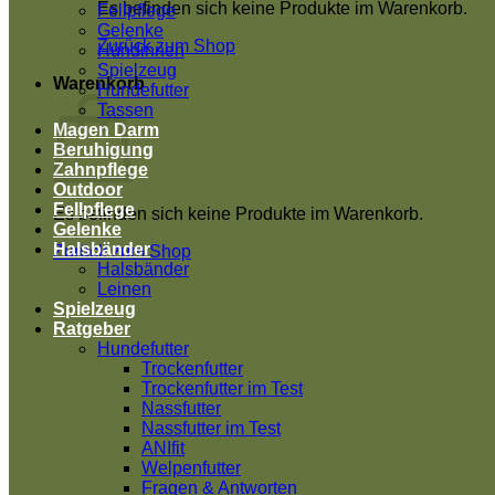
Es befinden sich keine Produkte im Warenkorb.
Fellpflege
Gelenke
Zurück zum Shop
Hündinnen
Spielzeug
Warenkorb
Hundefutter
Tassen
Magen Darm
Beruhigung
Zahnpflege
Outdoor
Fellpflege
Es befinden sich keine Produkte im Warenkorb.
Gelenke
Halsbänder
Zurück zum Shop
Halsbänder
Leinen
Spielzeug
Ratgeber
Hundefutter
Trockenfutter
Trockenfutter im Test
Nassfutter
Nassfutter im Test
ANIfit
Welpenfutter
Fragen & Antworten