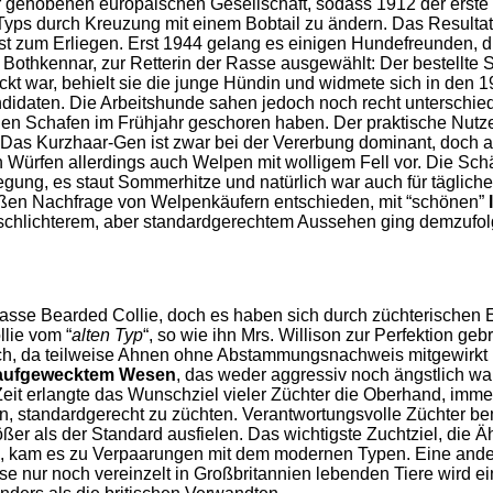
der gehobenen europäischen Gesellschaft, sodass 1912 der ers
Typs durch Kreuzung mit einem Bobtail zu ändern. Das Resultat
rst zum Erliegen. Erst 1944 gelang es einigen Hundefreunden, 
on Bothkennar, zur Retterin der Rasse ausgewählt: Der bestellt
ruckt war, behielt sie die junge Hündin und widmete sich in de
daten. Die Arbeitshunde sahen jedoch noch recht unterschiedl
den Schafen im Frühjahr geschoren haben. Der praktische Nutz
 Das Kurzhaar-Gen ist zwar bei der Vererbung dominant, doch a
ürfen allerdings auch Welpen mit wolligem Fell vor. Die Sch
wegung, es staut Sommerhitze und natürlich war auch für tägli
großen Nachfrage von Welpenkäufern entschieden, mit “schönen”
 schlichterem, aber standardgerechtem Aussehen ging demzufolg
 Rasse Bearded Collie, doch es haben sich durch züchterischen E
lie vom “
alten Typ
“, so wie ihn Mrs. Willison zur Perfektion ge
ch, da teilweise Ahnen ohne Abstammungsnachweis mitgewirkt h
aufgewecktem Wesen
, das weder aggressiv noch ängstlich war
eit erlangte das Wunschziel vieler Züchter die Oberhand, immer
n, standardgerecht zu züchten. Verantwortungsvolle Züchter be
er als der Standard ausfielen. Das wichtigste Zuchtziel, die Ä
, kam es zu Verpaarungen mit dem modernen Typen. Eine ander
iese nur noch vereinzelt in Großbritannien lebenden Tiere wird 