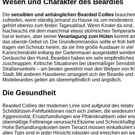
Wesen und Charakter des Beardies
Die
sensiblen und anhänglichen Bearded Collies
brauchen 
zufrieden, wenn ständig jemand zu Hause ist, um mindestens 
gehört ebenso zum festen Tagesablauf. Wenn Kinder da sind, 
Nachwuchs mit dem manchmal etwas stürmischen Temperament
hat er keinen, aber seiner
Veranlagung zum Hüten
kommt am b
das oberste Gebot ist. Die Grundkommandos sollte er früh bef
tragen viel Schmutz herein, da sie ihre große Ausdauer in v
Kaninchendraht entlang der Gartenmauer ausgestattet werde
Geräusche den Hund, Beardies haben ein sehr empfindliches 
zuschnappen. Kritische Situationen bei übermäßiger Sensibilit
Straßenverkehr – am besten gewöhnt man den Welpen von früh 
Stadt. Mit anderen Haustieren arrangiert sich der Beardie und 
Modebeardies gelten als überempfindlich und ängstlich.
Die Gesundheit
Bearded Collies der modernen Linie sind aufgrund des relativ
Schilddrüsen-Fehlfunktionen nach sich ziehen, die wiederum 
Aggressivität, Ersatzhandlungen wie Pfotenknabbern oder ers
übermäßige Fellmenge verursacht Ekzeme und Schreckhaftigkei
Hohe Behandlungskosten beim Tierarzt müssen einkalkuliert we
alten Typs sind in jeder Hinsicht robuster und erreichen ein w